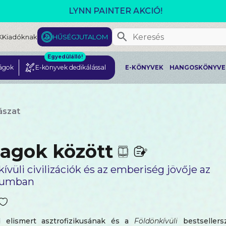
GJELENT! L. J. SHEN: LEGVADABB ÁLMAIMBAN SZER
K
Kiadóknak
HŰSÉGJUTALOM
Egyedülálló!
ágok
E-könyvek dedikálással
E-KÖNYVEK
HANGOSKÖNYVE
ászat
lagok ​között
ívüli civilizációk és az emberiség jövője az
zumban
 elismert asztrofizikusának és a
Földönkívüli
bestsellers