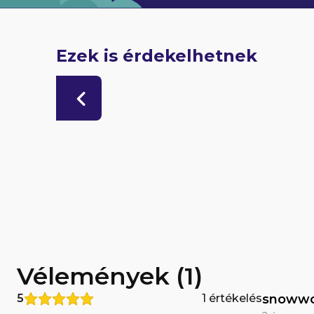
Ezek is érdekelhetnek
Vélemények (1)
5
1 értékelés
snowwo