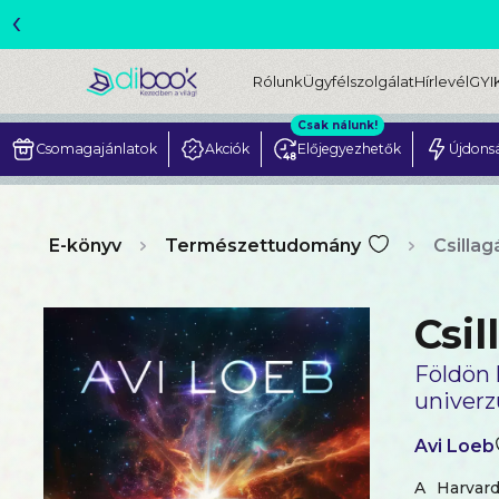
‹
ME
Rólunk
Ügyfélszolgálat
Hírlevél
GYI
Csak nálunk!
Csomagajánlatok
Akciók
Előjegyezhetők
Újdons
E-könyv
Természettudomány
Csillag
Csil
Földön k
univer
Avi Loeb
A Harvard