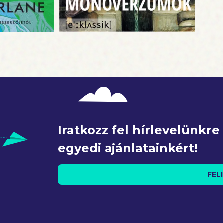
Iratkozz fel hírlevelünkr
egyedi ajánlatainkért!
FEL