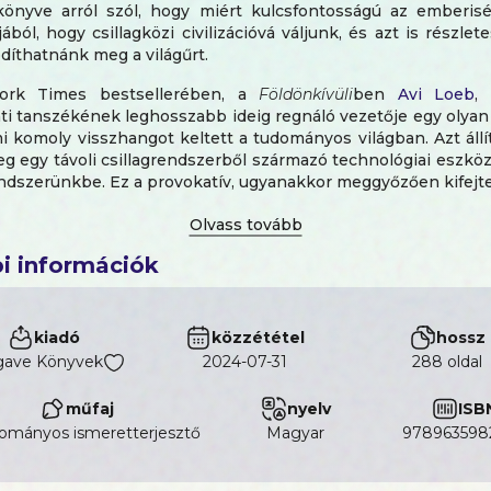
könyve arról szól, hogy miért kulcsfontosságú az emberisé
ból, hogy csillagközi civilizációvá váljunk, és azt is részletes
íthatnánk meg a világűrt.
rk Times bestsellerében, a
Földönkívüli
ben
Avi Loeb
,
ati tanszékének leghosszabb ideig regnáló vezetője egy olyan
ami komoly visszhangot keltett a tudományos világban. Azt állí
eg egy távoli csillagrendszerből származó technológiai eszköz
ndszerünkbe. Ez a provokatív, ugyanakkor meggyőzően kifejte
ó embert gondolkodtatott el világszerte az intelligens, földön 
éről és arról, hogy mennyi érdekességet tartogathat még sz
. De most, hogy már számításba vesszük a földön kívüli élet
i információk
, mi legyen a következő lépés? Hogyan készíthetnénk fel 
sra egy csillagközi civilizációval? Hogyan válhatna a mi ku
ivé?
kiadó
közzététel
hossz
e a kérdésekre egy lelkesítő, hatásos kiáltvánnyal válaszo
gave Könyvek
2024-07-31
288 oldal
álja a földönkívüliekkel való kapcsolatfelvétel mikéntjét. Elvet
einket, amelyeket fiktív történetek és filmek ültettek el 
műfaj
nyelv
ISB
gyakorlatias szempontból írja le, hogyan mehet végbe egy ilyen 
ományos ismeretterjesztő
magyar
978963598
a feje tetejére állítja a földön kívüli objektumok azon
os kulturális elvárásainkat és beidegződéseinket. Emellet
n, első kézből mutatja be nekünk azokat az el