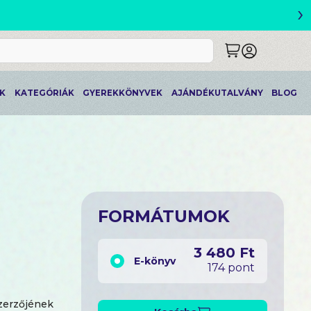
›
ETLEK
K
KATEGÓRIÁK
GYEREKKÖNYVEK
AJÁNDÉKUTALVÁNY
BLOG
FORMÁTUMOK
3 480 Ft
E-könyv
174 pont
zerzőjének