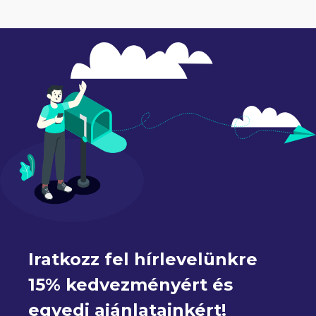
Iratkozz fel hírlevelünkre 
15% kedvezményért és 
egyedi ajánlatainkért!