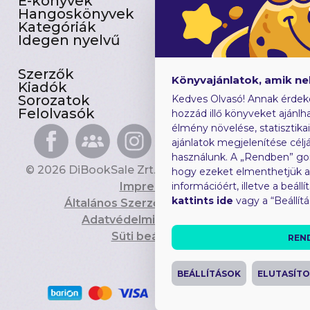
E-könyvek
Csomagajánlatok
Hangoskönyvek
Akciósak
Kategóriák
Előjegyezhetők
Idegen nyelvű
Újdonságok
Szerzők
Gyerekkönyvek
Könyvajánlatok, amik n
Kiadók
Heti toplista
Sorozatok
Ajándékutalvány
Kedves Olvasó! Annak érdek
Felolvasók
Blog
hozzád illő könyveket ajánlha
élmény növelése, statisztika
ajánlatok megjelenítése céljá
használunk. A „Rendben” go
© 2026 DiBookSale Zrt. Minden jog fenntartva.
hogy ezeket elmenthetjük 
Impresszum
információért, illetve a beál
kattints ide
vagy a “Beállít
Általános Szerződési Feltételek
Adatvédelmi Tájékoztató
Süti beállítások
REN
BEÁLLÍTÁSOK
ELUTASÍT