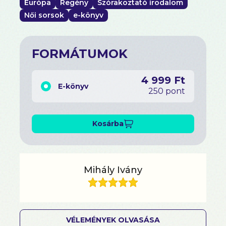
Európa
Regény
Szórakoztató irodalom
Női sorsok
e-könyv
FORMÁTUMOK
4 999 Ft
E-könyv
250 pont
Kosárba
Mihály Ivány
VÉLEMÉNYEK OLVASÁSA