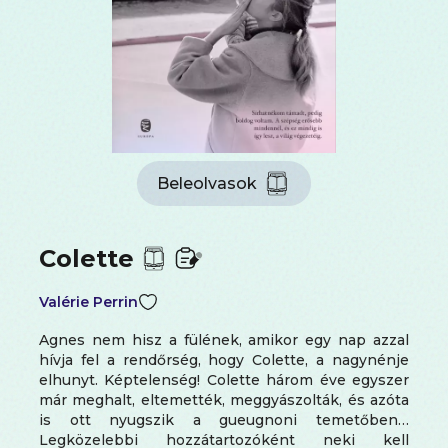
Beleolvasok
Colette
Valérie Perrin
Agnes nem hisz a fülének, amikor egy nap azzal
hívja fel a rendőrség, hogy Colette, a nagynénje
elhunyt. Képtelenség! Colette három éve egyszer
már meghalt, eltemették, meggyászolták, és azóta
is ott nyugszik a gueugnoni temetőben…
Legközelebbi hozzátartozóként neki kell