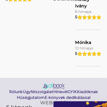
Ivány
8 hónapja
5
Mónika
10 hónapja
5
Rólunk
Ügyfélszolgálat
Hírlevél
GYIK
Kiadóknak
Hűségjutalom
E-könyvek dedikálással
WEBSHOP