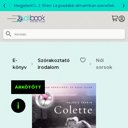
‹
›
Megjelent! L. J. Shen: Legvadabb álmaimban szeretlek
E-
Szórakoztató
Női
könyv
irodalom
sorsok
ÁRKÖTÖTT
i