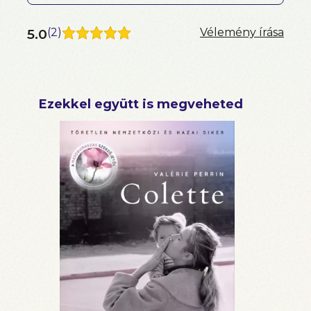
5.0
(
2
)
Vélemény írása
Ezekkel együtt is megveheted