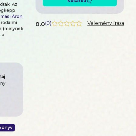
Kosárba
dtak. Az
végképp
mási Áron
Irodalmi
0.0
(
0
)
Vélemény írása
ja (melynek
 a
 meg
t. Ez
nt szintén
aj
ny
könyv