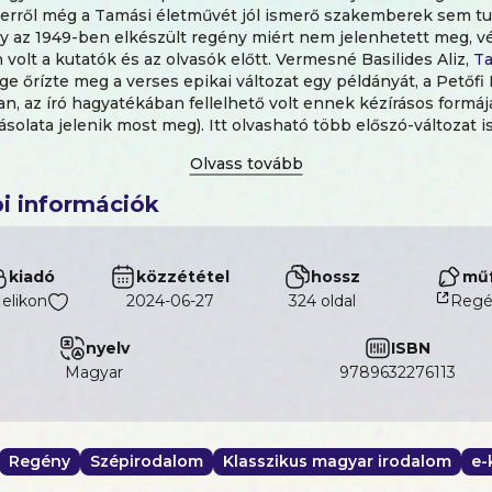
 erről még a Tamási életművét jól ismerő szakemberek sem tu
gy az 1949-ben elkészült regény miért nem jelenhetett meg, 
 volt a kutatók és az olvasók előtt. Vermesné Basilides Aliz,
Ta
ége őrízte meg a verses epikai változat egy példányát, a Petőfi 
 az író hagyatékában fellelhető volt ennek kézírásos formá
solata jelenik most meg). Itt olvasható több előszó-változat is
műhöz, a legterjedelmesebb arról szól, miért nem jelenítette
on
szülőfalujában mindazt, amit a korszak politikája megkíván
t szöveg önmagában is kortörténeti dokumentum, mellékletké
i információk
 kötetben.
kiadó
közzététel
hossz
műf
elikon
2024-06-27
324 oldal
Regé
nyelv
ISBN
magyar
9789632276113
Regény
Szépirodalom
Klasszikus magyar irodalom
e-