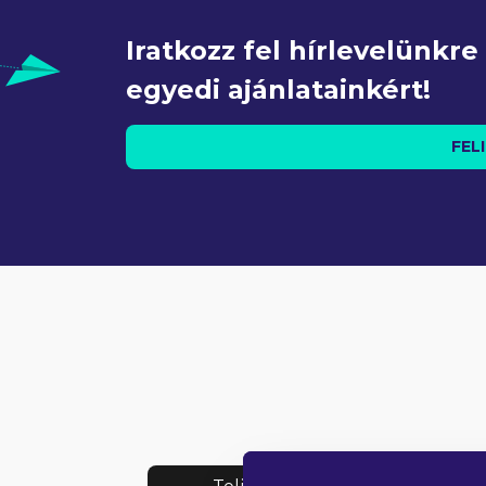
Iratkozz fel hírlevelünkr
egyedi ajánlatainkért!
FEL