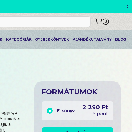
›
ETLEK
K
KATEGÓRIÁK
GYEREKKÖNYVEK
AJÁNDÉKUTALVÁNY
BLOG
FORMÁTUMOK
2 290 Ft
E-könyv
egyik, a
115 pont
 A másik a
ája, a
ör.