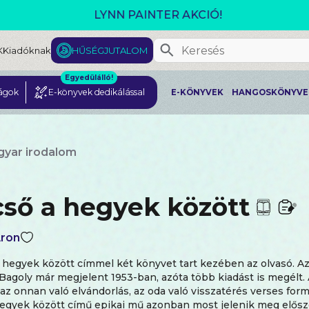
GJELENT! L. J. SHEN: LEGVADABB ÁLMAIMBAN SZER
K
Kiadóknak
HŰSÉGJUTALOM
Egyedülálló!
ágok
E-könyvek dedikálással
E-KÖNYVEK
HANGOSKÖNYVE
gyar irodalom
cső a hegyek között
ron
 hegyek között címmel két könyvet tart kezében az olvasó. Az 
Bagoly már megjelent 1953-ban, azóta több kiadást is megélt.
 az onnan való elvándorlás, az oda való visszatérés verses form
egyek között című epikai mű azonban most jelenik meg elősz