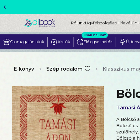
‹
ME
Rólunk
Ügyfélszolgálat
Hírlevél
GYI
Csak nálunk!
Csomagajánlatok
Akciók
Előjegyezhetők
Újdons
E-könyv
Szépirodalom
Klasszikus ma
Böl
Tamási Á
A Bölcső a
Bölcső és 
szülőhely,
Bölcső a h