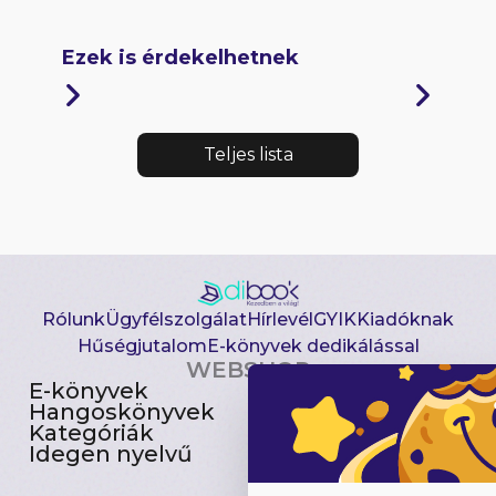
Ezek is érdekelhetnek
Teljes lista
Rólunk
Ügyfélszolgálat
Hírlevél
GYIK
Kiadóknak
Hűségjutalom
E-könyvek dedikálással
WEBSHOP
E-könyvek
Csomagajánlatok
Hangoskönyvek
Akciósak
Kategóriák
Előjegyezhetők
Idegen nyelvű
Újdonságok