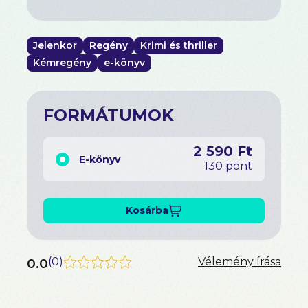
regényében is az emberi lélek legbensőbb titkait
fürkészi, miközben a sorsunk megváltoztatásának
vágyáról és a magunkra mért száműzetésről mesél.
Jelenkor
Regény
Krimi és thriller
Kémregény
e-könyv
FORMÁTUMOK
2 590 Ft
E-könyv
130 pont
Kosárba
0.0
(
0
)
Vélemény írása