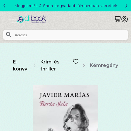
‹
›
Megjelent! L. J. Shen: Legvadabb álmaimban szeretlek
E-
Krimi és
Kémregény
könyv
thriller