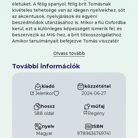
életüket. A félig spanyol, félig brit Tomásnak
kivételes tehetsége van az idegen nyelvekhez, sőt
az akcentusok, nyelvjárások és egyéni
beszédmódok utánzásához is. Mikor a fiú Oxfordba
kerül, ezt a különleges képességét ismerik fel, és
beszervezik az MI6-hez, a brit titkosszolgálathoz.
Amikor tanulmányait befejezve Tomás visszatér
Madridba, hogy végre összeházasodjanak Bertával,
tudja, a korábban közösen tervezett jövőjük immár
örökre odaveszett. Két gyerekük születik, de az
További információk
életüket szinte egymástól elszigetelten élik a férfi
rejtélyes küldetései miatt. A Falkland-szigeteki
háború kitörésekor Tomás Londonba indul, de
nem tér haza. Felesége rendületlenül hisz abban,
kiadó
közzététel
hogy visszakapja a férjét, pedig a titkosszolgálat –
Jelenkor
2024-06-27
információk híján – halottnak nyilvánítja. Eközben
Tomás álnéven éldegél egy angol kisvárosban, s
hossz
műfaj
arra vár, hogy visszatérhesen régi életéhez… A
588 oldal
Regény
Berta Islában
Javier Marías
egy titkolózásra és
elhallgatásra épülő kapcsolatot tár elénk, melyet
nyelv
ISBN
áthat a színlelés, a gyanakvás és a haraggal
fűszerezett hűség. A spanyol szerző új
magyar
9789636769741