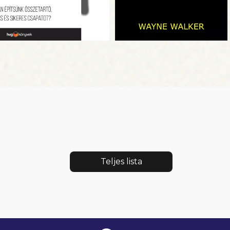
di Egyetem Üzleti Karán tizenegy éven át inga
ásmenedzsmentet oktatott. A Bristol Investment Company al
zámos vállalat és szervezet igazgatótanácsának tagja volt.
om éves korában hunyt el.
Teljes lista