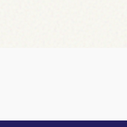
tlan- és
apítója és
 2004-ben,