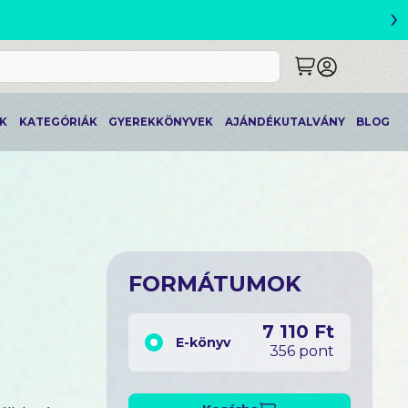
›
!
K
KATEGÓRIÁK
GYEREKKÖNYVEK
AJÁNDÉKUTALVÁNY
BLOG
FORMÁTUMOK
7 110 Ft
E-könyv
356 pont