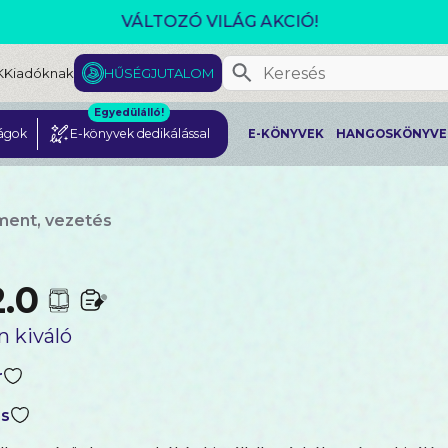
CSOMAGAJÁNLATOK- AKÁR 25% KEDVEZMÉNNYEL!
K
Kiadóknak
HŰSÉGJUTALOM
Egyedülálló!
ágok
E-könyvek dedikálással
E-KÖNYVEK
HANGOSKÖNYVE
ent, vezetés
2.0
n kiváló
r
ns