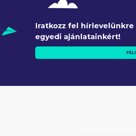
Iratkozz fel hírlevelünkr
egyedi ajánlatainkért!
FEL