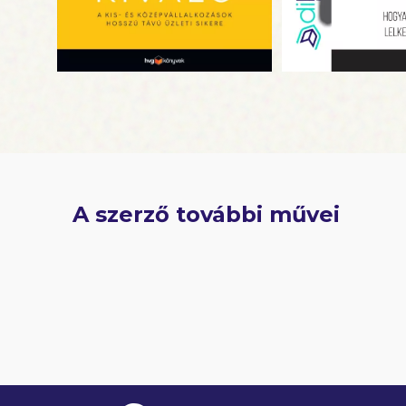
Stanfor
vállalkoz
elnöke, s
hetvenhár
A szerző további művei