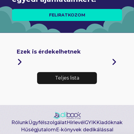
FELIRATKOZOM
Ezek is érdekelhetnek
Teljes lista
Rólunk
Ügyfélszolgálat
Hírlevél
GYIK
Kiadóknak
Hűségjutalom
E-könyvek dedikálással