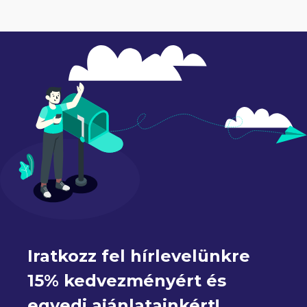
Iratkozz fel hírlevelünkre 
15% kedvezményért és 
egyedi ajánlatainkért!