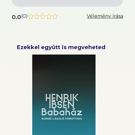
0.0
(
0
)
Vélemény írása
Ezekkel együtt is megveheted