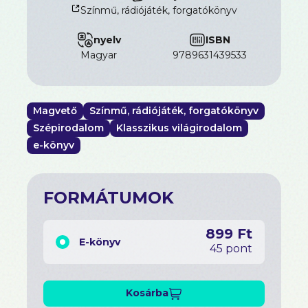
Színmű, rádiójáték, forgatókönyv
nyelv
ISBN
magyar
9789631439533
Magvető
Színmű, rádiójáték, forgatókönyv
Szépirodalom
Klasszikus világirodalom
e-könyv
FORMÁTUMOK
899 Ft
E-könyv
45 pont
Kosárba