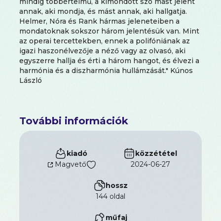
mindig többértelmű, a kimondott szó mást jelent
annak, aki mondja, és mást annak, aki hallgatja.
Helmer, Nóra és Rank hármas jeleneteiben a
mondatoknak sokszor három jelentésük van. Mint
az operai tercettekben, ennek a polifóniának az
igazi haszonélvezője a néző vagy az olvasó, aki
egyszerre hallja és érti a három hangot, és élvezi a
harmónia és a diszharmónia hullámzását." Kúnos
László
További információk
kiadó
közzététel
Magvető
2024-06-27
hossz
144 oldal
műfaj