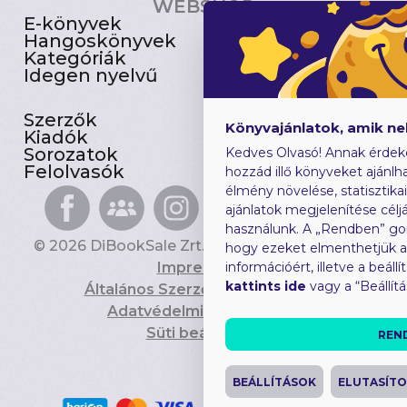
WEBSHOP
E-könyvek
Csomagajánlatok
Hangoskönyvek
Akciósak
Kategóriák
Előjegyezhetők
Idegen nyelvű
Újdonságok
Szerzők
Gyerekkönyvek
Könyvajánlatok, amik n
Kiadók
Heti toplista
Sorozatok
Ajándékutalvány
Kedves Olvasó! Annak érdek
Felolvasók
Blog
hozzád illő könyveket ajánlha
élmény növelése, statisztika
ajánlatok megjelenítése céljá
használunk. A „Rendben” go
© 2026 DiBookSale Zrt. Minden jog fenntartva.
hogy ezeket elmenthetjük 
Impresszum
információért, illetve a beál
kattints ide
vagy a “Beállít
Általános Szerződési Feltételek
Adatvédelmi Tájékoztató
Süti beállítások
REN
BEÁLLÍTÁSOK
ELUTASÍT