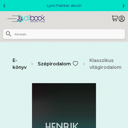
‹
›
Megjelent! L. J. Shen: Legvadabb álmaimban szeretlek
E-
Klasszikus
Szépirodalom
könyv
világirodalom