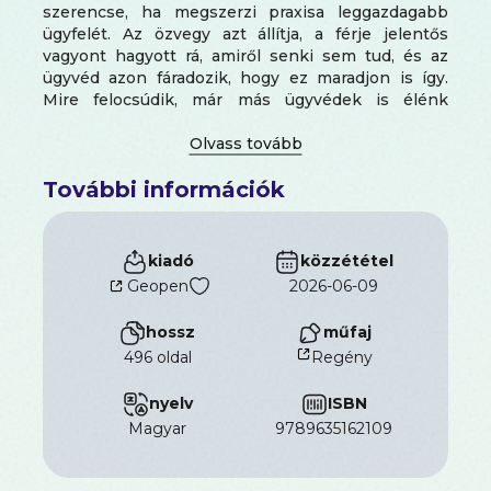
szerencse, ha megszerzi praxisa leggazdagabb
ügyfelét. Az özvegy azt állítja, a férje jelentős
vagyont hagyott rá, amiről senki sem tud, és az
ügyvéd azon fáradozik, hogy ez maradjon is így.
Mire felocsúdik, már más ügyvédek is élénk
érdeklődést tanúsítanak Eleanor öröksége iránt, és
miután az özvegy egy autóbaleset sérültjeként
kórházba kerül, repedezni kezd a története. Amint
További információk
Simon rájön, hogy semmi sem az, aminek látszik,
gyilkosság elkövetése miatt már bíróság elé is
kerül. Ártatlan, de a közvetett bizonyítékok ellene
szólnak, és rács mögött töltheti akár élete
kiadó
közzététel
hátralévő részét. Hogy tisztázza magát, meg kell
Geopen
2026-06-09
találnia az igazi gyilkost.
hossz
műfaj
Grisham
Az özvegy
című thrillere klasszikus
496 oldal
Regény
tárgyalótermi dráma, amelyet egy rejtélyes
gyilkosság története tesz letehetetlenül
izgalmassá.
nyelv
ISBN
magyar
9789635162109