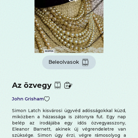
Beleolvasok
Az özvegy
John Grisham
Simon Latch kisvárosi ügyvéd adósságokkal küzd,
miközben a házassága is zátonyra fut. Egy nap
belép az irodájába egy idős özvegyasszony,
Eleanor Barnett, akinek új végrendeletre van
szüksége. Simon úgy érzi, végre rámosolyog a