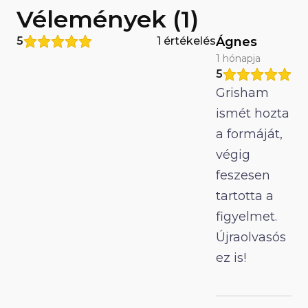
Vélemények (1)
5
1 értékelés
Ágnes
1 hónapja
5
Grisham
ismét hozta
a formáját,
végig
feszesen
tartotta a
figyelmet.
Újraolvasós
ez is!