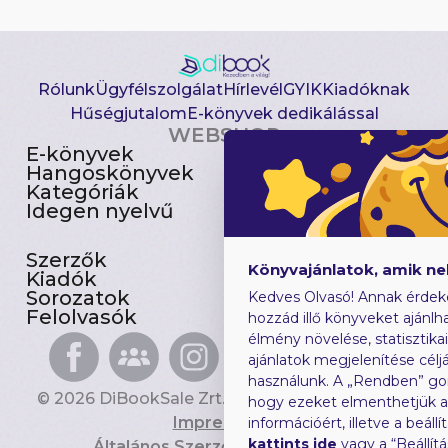
Rólunk
Ügyfélszolgálat
Hírlevél
GYIK
Kiadóknak
Hűségjutalom
E-könyvek dedikálással
WEBSHOP
E-könyvek
Csomagajánlatok
Hangoskönyvek
Akciósak
Kategóriák
Előjegyezhetők
Idegen nyelvű
Újdonságok
Szerzők
Gyerekkönyvek
Könyvajánlatok, amik n
Kiadók
Heti toplista
Sorozatok
Ajándékutalvány
Kedves Olvasó! Annak érdek
Felolvasók
Blog
hozzád illő könyveket ajánlha
élmény növelése, statisztika
ajánlatok megjelenítése céljá
használunk. A „Rendben” go
© 2026 DiBookSale Zrt. Minden jog fenntartva.
hogy ezeket elmenthetjük 
Impresszum
információért, illetve a beál
kattints ide
vagy a “Beállít
Általános Szerződési Feltételek