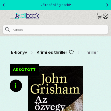
‹
›
Változó világ akció!
E-könyv
Krimi és thriller
Thriller
ÁRKÖTÖTT
i