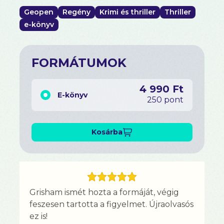
Geopen
Regény
Krimi és thriller
Thriller
e-könyv
FORMÁTUMOK
4 990 Ft
E-könyv
250 pont
Kosárba
Grisham ismét hozta a formáját, végig
feszesen tartotta a figyelmet. Újraolvasós
ez is!