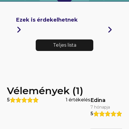
Ezek is érdekelhetnek
Teljes lista
Vélemények (1)
5
1 értékelés
Edina
7 hónapja
5