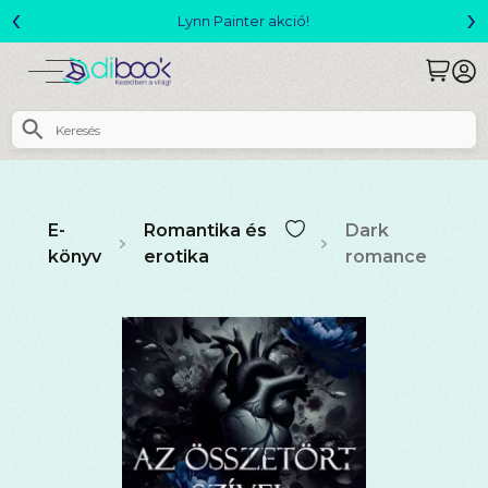
‹
›
Megjelent! L. J. Shen: Legvadabb álmaimban szeretlek
E-
Romantika és
Dark
könyv
erotika
romance