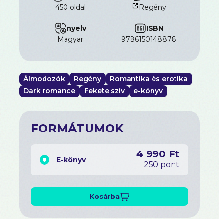
450 oldal
Regény
Viharban táncoltam, bőrig áztam. A szívem tavaszi
szélben boldogan lüktetett, addig, amíg… olyan
dolgok nem történtek, melyekre még én sem
nyelv
ISBN
voltam felkészülve.
magyar
9786150148878
Álmodozók
Regény
Romantika és erotika
Dark romance
Fekete szív
e-könyv
FORMÁTUMOK
4 990 Ft
E-könyv
250 pont
Kosárba