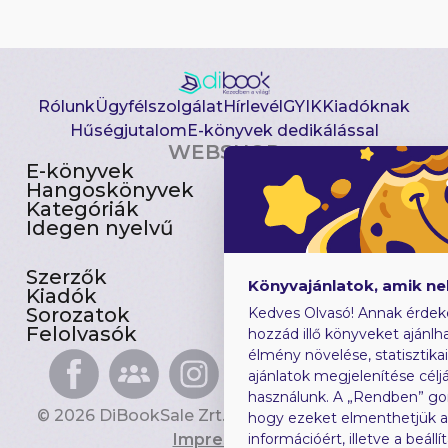
Rólunk
Ügyfélszolgálat
Hírlevél
GYIK
Kiadóknak
Hűségjutalom
E-könyvek dedikálással
WEBSHOP
E-könyvek
Csomagajánlatok
Hangoskönyvek
Akciósak
Kategóriák
Előjegyezhetők
Idegen nyelvű
Újdonságok
Szerzők
Gyerekkönyvek
Könyvajánlatok, amik n
Kiadók
Heti toplista
Sorozatok
Ajándékutalvány
Kedves Olvasó! Annak érdek
Felolvasók
Blog
hozzád illő könyveket ajánlha
élmény növelése, statisztika
ajánlatok megjelenítése céljá
használunk. A „Rendben” go
© 2026 DiBookSale Zrt. Minden jog fenntartva.
hogy ezeket elmenthetjük 
Impresszum
információért, illetve a beál