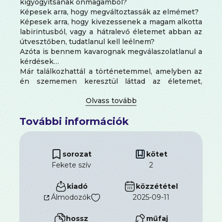
kigyógyítsanak önmagamból?
Képesek arra, hogy megváltoztassák az elmémet?
Képesek arra, hogy kivezessenek a magam alkotta
labirintusból, vagy a hátralevő életemet abban az
útvesztőben, tudatlanul kell leélnem?
Azóta is bennem kavarognak megválaszolatlanul a
kérdések…
Már találkozhattál a történetemmel, amelyben az
én szememen keresztül láttad az életemet,
érezted a fájdalmamat, a szomorúságomat, a
szerelmemet.
Azóta ismét eltelt egy kemény év. 365 nap.
További információk
Újabb egy év az életemből, amit gyógyulásra
szántam.
Az utolsó kezelés után egy dologban biztos
voltam: nem szeretnék többé abban a gödörben
sorozat
kötet
vergődni, ahova kerültem.
Fekete szív
2
És hogy mit sikerült azóta elérnem?
Tarts velem, és tudd meg az igazat!
kiadó
közzététel
Még a legreményvesztett helyzetben is kisüt a
Álmodozók
2025-09-11
nap.
De ugye tudod, hogy táncolnod kell az esőben,
hossz
műfaj
hogy lásd a szivárvány csodás színeit?