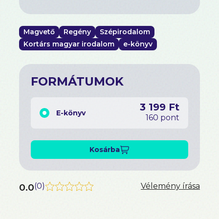
Magvető
Regény
Szépirodalom
Kortárs magyar irodalom
e-könyv
FORMÁTUMOK
3 199 Ft
E-könyv
160 pont
Kosárba
0.0
(
0
)
Vélemény írása