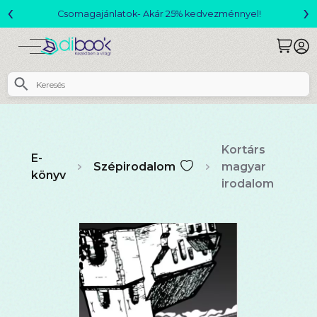
‹
›
Csomagajánlatok- Akár 25% kedvezménnyel!
Kortárs
E-
Szépirodalom
magyar
könyv
irodalom