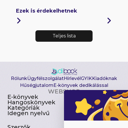
Ezek is érdekelhetnek
Teljes lista
Rólunk
Ügyfélszolgálat
Hírlevél
GYIK
Kiadóknak
Hűségjutalom
E-könyvek dedikálással
WEBSHOP
E-könyvek
Csomagajánlatok
Hangoskönyvek
Akciósak
Kategóriák
Előjegyezhetők
Idegen nyelvű
Újdonságok
Szerzők
Gyerekkönyvek