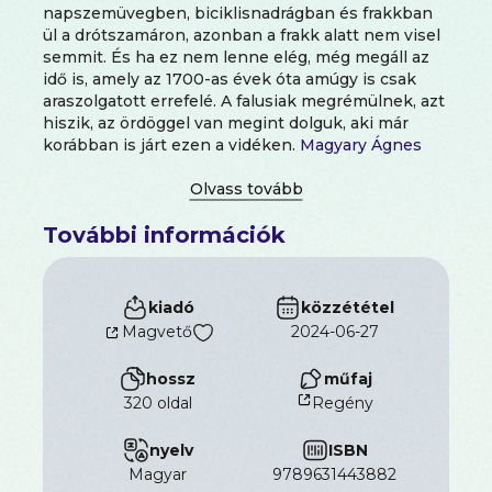
napszemüvegben, biciklisnadrágban és frakkban
ül a drótszamáron, azonban a frakk alatt nem visel
semmit. És ha ez nem lenne elég, még megáll az
idő is, amely az 1700-as évek óta amúgy is csak
araszolgatott errefelé. A falusiak megrémülnek, azt
hiszik, az ördöggel van megint dolguk, aki már
korábban is járt ezen a vidéken.
Magyary Ágnes
karneváli regényében helyben és időben vagyunk,
pontosabban szabadon utazunk korok, tájak és
figurák között a történelmi Magyarország kulisszái
További információk
és legendáriumai között. Az egyik pillanatban még
a 18. században járunk, aztán 1849 után, majd pedig
Ady Endre korában. A szerző a történelem
állandóságaival és variációival ugyanúgy játszik,
kiadó
közzététel
mint az olvasó kíváncsiságával és fantáziájával;
Magvető
2024-06-27
vagy éppen az archaikussal és a posztmodernnel.
Az irodalmi utaláshálókban is gazdag szöveg mögül
hossz
műfaj
pedig kirajzolódik Közép-Európa jellegzetes,
320 oldal
Regény
groteszk, mágikusan realista életvilága,
sorsközössége. Mintha Gabriel García Márquez és
nyelv
ISBN
Esterházy Péter írásművészete találkozna valahol
Csíkban.
magyar
9789631443882