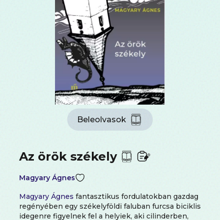
Beleolvasok
Az örök székely
Magyary Ágnes
Magyary Ágnes
fantasztikus fordulatokban gazdag
regényében egy székelyföldi faluban furcsa biciklis
idegenre figyelnek fel a helyiek, aki cilinderben,