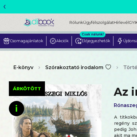
‹
Rólunk
Ügyfélszolgálat
Hírlevél
GYI
Csak nálunk!
Csomagajánlatok
Akciók
Előjegyezhetők
Újdons
E-könyv
Szórakoztató irodalom
Tört
Az 
ÁRKÖTÖTT
Rónaszeg
i
A titkokb
regény sz
pedig Joh
akit ma mé