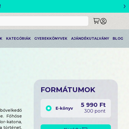
›
!
K
KATEGÓRIÁK
GYEREKKÖNYVEK
AJÁNDÉKUTALVÁNY
BLOG
FORMÁTUMOK
5 990 Ft
E-könyv
 bővelkedő
300 pont
je. Főhőse
or-katona,
a történet,