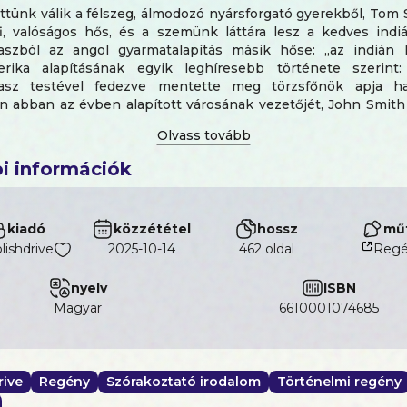
ttünk válik a félszeg, álmodozó nyársforgató gyerekből, Tom
rfi, valóságos hős, és a szemünk láttára lesz a kedves indiá
szból az angol gyarmatalapítás másik hőse: „az indián 
rika alapításának egyik leghíresebb története szerint
asz testével fedezve mentette meg törzsfőnök apja har
 abban az évben alapított városának vezetőjét, John Smith 
mantikus históriája, az amerikai történelem első, és egybe
bb időszakának jelképévé vált.
i információk
kiadó
közzététel
hossz
műf
lishdrive
2025-10-14
462 oldal
Regé
nyelv
ISBN
magyar
6610001074685
rive
Regény
Szórakoztató irodalom
Történelmi regény