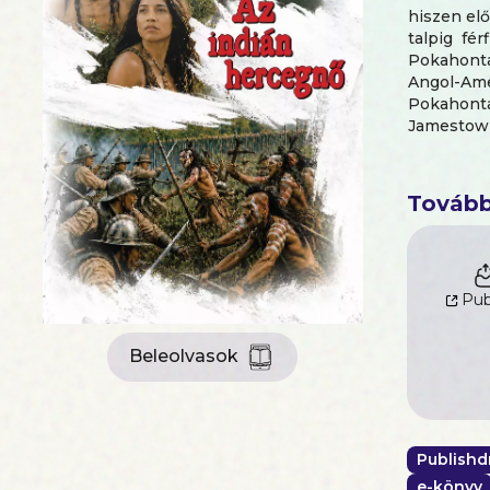
hiszen elő
talpig fé
Pokahonta
Angol-Ame
Pokahont
Jamestown
Hármuk ro
legneheze
Tovább
Pub
Beleolvasok
Publishd
e-könyv