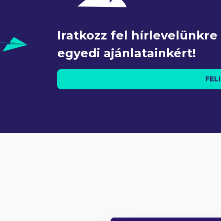
Iratkozz fel hírlevelünkr
egyedi ajánlatainkért!
FEL