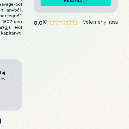
Kosárba
 Savage-ből
n lányból,
hercegnő”.
: 1607-ben
0.0
(
0
)
Vélemény írása
agja elől
kapitányt.
n az egyik
aj
ny