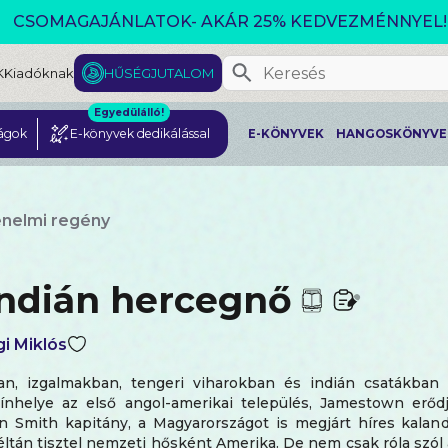
CSOMAGAJÁNLATOK- AKÁR 25% KEDVEZMÉNNYEL!
K
Kiadóknak
HŰSÉGJUTALOM
Egyedülálló!
ágok
E-könyvek dedikálással
E-KÖNYVEK
HANGOSKÖNYVE
énelmi regény
indián hercegnő
i Miklós
an, izgalmakban, tengeri viharokban és indián csatákban
ínhelye az első angol-amerikai település, Jamestown erőd
n Smith kapitány, a Magyarországot is megjárt híres kaland
ltán tisztel nemzeti hősként Amerika. De nem csak róla szól 