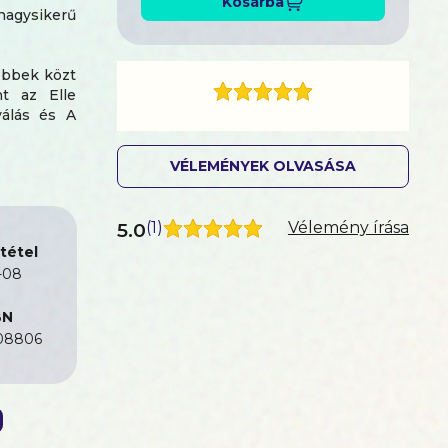
Kosárba
gysikerű
öbbek közt
nt az Elle
válás és A
VÉLEMÉNYEK OLVASÁSA
 pont ez a
megismerni
5.0
(
1
)
Vélemény írása
tétel
-08
BN
08806