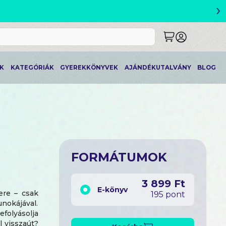
›
ETLEK
K
KATEGÓRIÁK
GYEREKKÖNYVEK
AJÁNDÉKUTALVÁNY
BLOG
FORMÁTUMOK
3 899 Ft
E-könyv
ere – csak
195 pont
unokájával.
folyásolja
 visszaút?