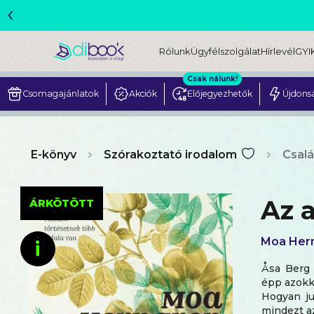
‹
ME
Rólunk
Ügyfélszolgálat
Hírlevél
GYI
Csak nálunk!
Csomagajánlatok
Akciók
Előjegyezhetők
Újdons
E-könyv
Szórakoztató irodalom
Csal
Az 
ÁRKÖTÖTT
Moa Her
i
Åsa Berg 
épp azokka
Hogyan ju
mindezt a