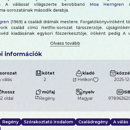
 A válással világszerte berobbanó
Moa Herngren
na
áma-sorozatának második darabja.
gren
(1969) a családi drámák mestere. Forgatókönyvíróként t
rk család című Netflix-sorozat társszerzője, újságíróké
véd kiadásának egykori főszerkesztője, íróként pedig A 
 szépe szerzőjeként ismerheti a magyar olvasó.
arakterem emberi, közel sem tökéletes személyiség. Talán
i információk
abb üzenetem az olvasóknak, hogy mindig igyekezzenek 
 motivációját, érzéseit, nézőpontját, mielőtt ítélkeznek.”
sorozat
kötet
kiadó
közzé
oa Herngren
Nők Lapja-interjújából)
 válás
2
Helikon
2025-12
hossz
műfaj
nyelv
IS
52 oldal
Regény
magyar
97896362
Regény
Szórakoztató irodalom
Családregény
A válás