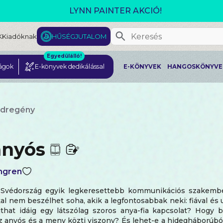
GJELENT! L. J. SHEN: LEGVADABB ÁLMAIMBAN SZER
K
Kiadóknak
HŰSÉGJUTALOM
Egyedülálló!
ágok
E-könyvek dedikálással
E-KÖNYVEK
HANGOSKÖNYVE
ádregény
anyós
ngren
Svédország egyik legkeresettebb kommunikációs szakemb
l nem beszélhet soha, akik a legfontosabbak neki: fiával és 
that idáig egy látszólag szoros anya-fia kapcsolat? Hogy be
z anyós és a meny közti viszony? És lehet-e a hidegháborúból