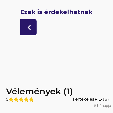
Ezek is érdekelhetnek
Vélemények (1)
5
1 értékelés
Eszter
5 hónapja