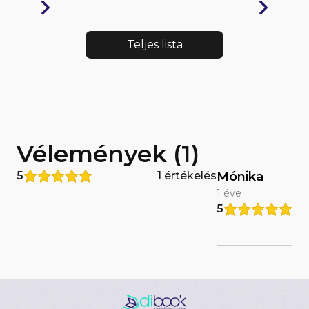
Teljes lista
Vélemények (1)
5
1 értékelés
Mónika
1 éve
5