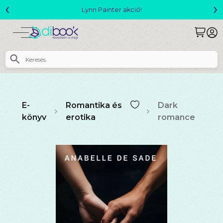
‹
›
Megjelent! L. J. Shen: Legvadabb álmaimban szeretlek
E-
Romantika és
Dark
könyv
erotika
romance