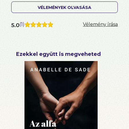
VÉLEMÉNYEK OLVASÁSA
5.0
(
1
)
Vélemény írása
Ezekkel együtt is megveheted