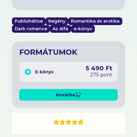
Publishdrive
Regény
Romantika és erotika
Dark romance
Az Alfa
e-könyv
FORMÁTUMOK
5 490 Ft
E-könyv
275 pont
Kosárba