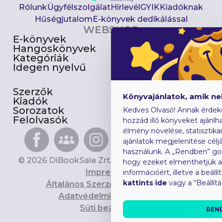
Rólunk
Ügyfélszolgálat
Hírlevél
GYIK
Kiadóknak
Hűségjutalom
E-könyvek dedikálással
WEBSHOP
E-könyvek
Csomagajánlatok
Hangoskönyvek
Akciósak
Kategóriák
Előjegyezhetők
Idegen nyelvű
Újdonságok
Szerzők
Gyerekkönyvek
Könyvajánlatok, amik n
Kiadók
Heti toplista
Sorozatok
Ajándékutalvány
Kedves Olvasó! Annak érdek
Felolvasók
Blog
hozzád illő könyveket ajánlha
élmény növelése, statisztika
ajánlatok megjelenítése céljá
használunk. A „Rendben” go
© 2026 DiBookSale Zrt. Minden jog fenntartva.
hogy ezeket elmenthetjük 
Impresszum
információért, illetve a beál
kattints ide
vagy a “Beállít
Általános Szerződési Feltételek
Adatvédelmi Tájékoztató
Süti beállítások
REN