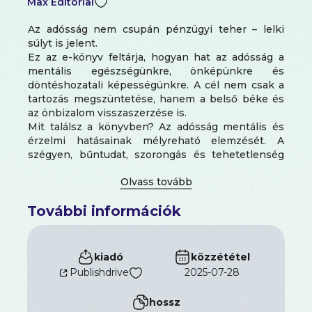
Max Editorial
Az adósság nem csupán pénzügyi teher – lelki
súlyt is jelent.
Ez az e-könyv feltárja, hogyan hat az adósság a
mentális egészségünkre, önképünkre és
döntéshozatali képességünkre. A cél nem csak a
tartozás megszüntetése, hanem a belső béke és
az önbizalom visszaszerzése is.
Mit találsz a könyvben? Az adósság mentális és
érzelmi hatásainak mélyreható elemzését. A
szégyen, bűntudat, szorongás és tehetetlenség
érzésének megértését. Konkrét stratégiákat a lelki
megkönnyebbülés és pénzügyi gyógyulás
eléréséhez. Gyakorlati eszközöket a
További információk
stresszkezeléshez és a fókusz visszanyeréséhez.
Lépésről lépésre útmutatót az adósságból való
kiszabaduláshoz – nemcsak számokban, hanem
lélekben is
kiadó
közzététel
A szabadulás nem csak a hitelkártyáról szól,
Publishdrive
2025-07-28
hanem a gondolkodásmódról is.
Ez a könyv nem ítélkezik – támogat, bátorít és
hossz
megmutatja, hogy az adósság nem végállomás,