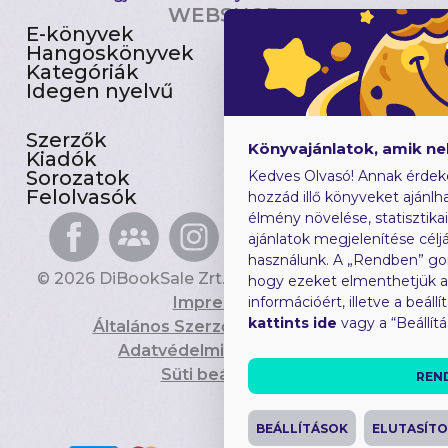
WEBSHOP
E-könyvek
Csomagajánlatok
Hangoskönyvek
Akciósak
Kategóriák
Előjegyezhetők
Idegen nyelvű
Újdonságok
Szerzők
Gyerekkönyvek
Könyvajánlatok, amik n
Kiadók
Heti toplista
Sorozatok
Ajándékutalvány
Kedves Olvasó! Annak érdek
Felolvasók
Blog
hozzád illő könyveket ajánlha
élmény növelése, statisztika
ajánlatok megjelenítése céljá
használunk. A „Rendben” go
© 2026 DiBookSale Zrt. Minden jog fenntartva.
hogy ezeket elmenthetjük 
Impresszum
információért, illetve a beál
kattints ide
vagy a “Beállít
Általános Szerződési Feltételek
Adatvédelmi Tájékoztató
Süti beállítások
REN
BEÁLLÍTÁSOK
ELUTASÍT