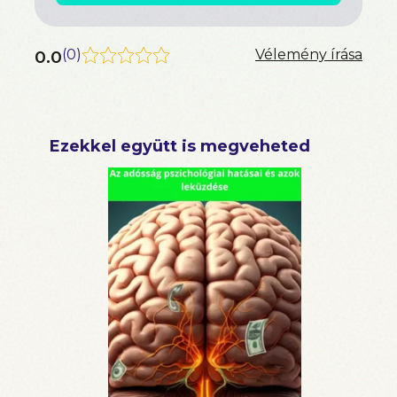
0.0
(
0
)
Vélemény írása
Ezekkel együtt is megveheted