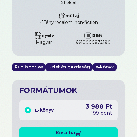
51 oldal
hanem egy új kezdet lehetősége.
Engedd el a lelki terheket, és kezdd el újraépíteni
műfaj
a pénzügyi és érzelmi szabadságodat – ma.
Tényirodalom, non-fiction
nyelv
ISBN
magyar
6610000972180
Publishdrive
Üzlet és gazdaság
e-könyv
FORMÁTUMOK
3 988 Ft
E-könyv
199 pont
Kosárba