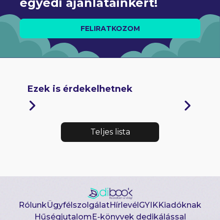
egyedi ajánlatainkért!
FELIRATKOZOM
Ezek is érdekelhetnek
Teljes lista
Rólunk
Ügyfélszolgálat
Hírlevél
GYIK
Kiadóknak
Hűségjutalom
E-könyvek dedikálással