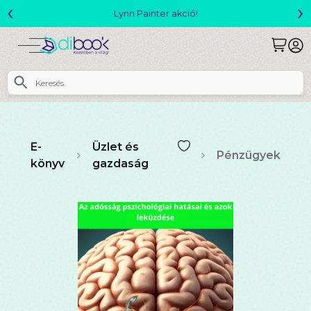
‹
›
Megjelent! L. J. Shen: Legvadabb álmaimban szeretlek
E-
Üzlet és
Pénzügyek
könyv
gazdaság