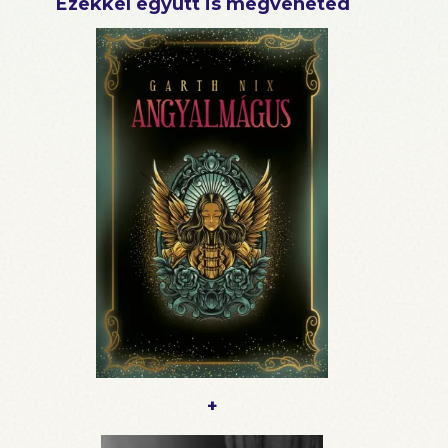
Ezekkel együtt is megveheted
+