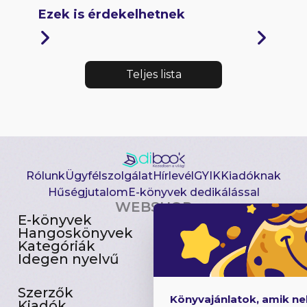
Ezek is érdekelhetnek
Teljes lista
Rólunk
Ügyfélszolgálat
Hírlevél
GYIK
Kiadóknak
Hűségjutalom
E-könyvek dedikálással
WEBSHOP
E-könyvek
Csomagajánlatok
Hangoskönyvek
Akciósak
Kategóriák
Előjegyezhetők
Idegen nyelvű
Újdonságok
Szerzők
Gyerekkönyvek
Könyvajánlatok, amik n
Kiadók
Heti toplista