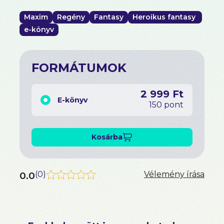
Maxim
Regény
Fantasy
Heroikus fantasy
e-könyv
FORMÁTUMOK
2 999 Ft
E-könyv
150 pont
Kosárba
0.0
(
0
)
Vélemény írása