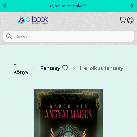
‹
›
Megjelent! L. J. Shen: Legvadabb álmaimban szeretlek
E-
Fantasy
Heroikus fantasy
könyv