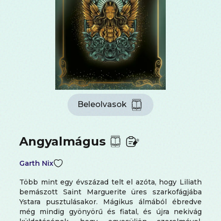
Beleolvasok
Angyalmágus
Garth Nix
Több mint egy évszázad telt el azóta, hogy Liliath
bemászott Saint Marguerite üres szarkofágjába
Ystara pusztulásakor. Mágikus álmából ébredve
még mindig gyönyörű és fiatal, és újra nekivág