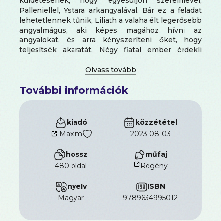
küldetésének, hogy egyesüljön szerelmével,
Palleniellel, Ystara arkangyalával. Bár ez a feladat
lehetetlennek tűnik, Liliath a valaha élt legerősebb
angyalmágus, aki képes magához hívni az
angyalokat, és arra kényszeríteni őket, hogy
teljesítsék akaratát. Négy fiatal ember érdekli
leginkább: Simeon, a szorgalmas orvosjelölt, Henri,
az elszánt szerencsevadász, Agnez, a dicsőségre
vágyó muskétás és Dorotea, aki ikonfestő és az
További információk
angyali mágia tudósa. _x000D_ Ők négyen
találkozásuk pillanatától fogva valamilyen furcsa
kötődést éreznek egymás iránt, de nem is sejtik,
milyen fontos a szerepük. Egyikük sincs tisztában
kiadó
közzététel
azzal, Liliath hogyan akarja őket felhasználni terve
Maxim
2023-08-03
megvalósításához.
hossz
műfaj
480 oldal
Regény
nyelv
ISBN
magyar
9789634995012