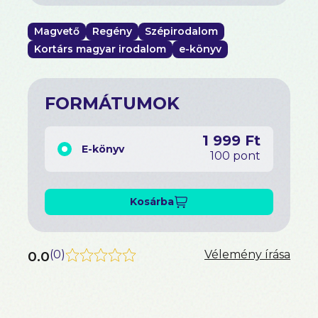
Magvető
Regény
Szépirodalom
Kortárs magyar irodalom
e-könyv
FORMÁTUMOK
1 999 Ft
E-könyv
100 pont
Kosárba
0.0
(
0
)
Vélemény írása