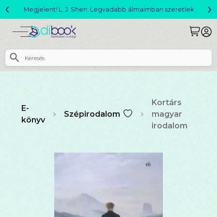
‹
›
Változó világ akció!
Kortárs
E-
Szépirodalom
magyar
könyv
irodalom