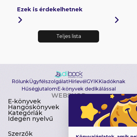
Ezek is érdekelhetnek
Teljes lista
Rólunk
Ügyfélszolgálat
Hírlevél
GYIK
Kiadóknak
Hűségjutalom
E-könyvek dedikálással
WEBSHOP
E-könyvek
Csomagajánlatok
Hangoskönyvek
Akciósak
Kategóriák
Előjegyezhetők
Idegen nyelvű
Újdonságok
Szerzők
Gyerekkönyvek
Könyvajánlatok, amik n