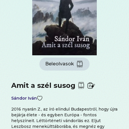
Beleolvasok
Amit a szél susog
Sándor Iván
2016 nyarán Z., az író elindul Budapestről, hogy újra
bejárja élete - és egyben Európa - fontos
helyszíneit. Léttörténeti vándorlás ez. Eljut
Leszbosz menekülttáborába, és megnéz egy