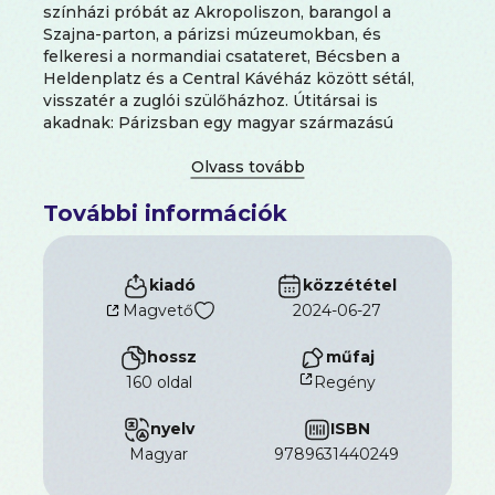
színházi próbát az Akropoliszon, barangol a
Szajna-parton, a párizsi múzeumokban, és
felkeresi a normandiai csatateret, Bécsben a
Heldenplatz és a Central Kávéház között sétál,
visszatér a zuglói szülőházhoz. Útitársai is
akadnak: Párizsban egy magyar származású
zeneesztéta, Görögországban egy fiatal rendező,
Budapesten egy elhivatott történész, és
mindenekelőtt és mindenütt Lil, élete társa. Az
További információk
Amit a szél susog hősei sorsán keresztül felöleli a
20. századi európai történelmet napjainkig,
emlékeztet a felejtésre, közben pedig
kibontakozik előttünk egy gazdag élet, egy nagy
kiadó
közzététel
szerelem, és megidéződnek az egyetemes
Magvető
2024-06-27
művészet nagy alakjai: festők, zeneszerzők és írók,
akiket mind a világ megértésének vágya hajtott és
hossz
műfaj
hajt a mai napig. A
Magvető
a regény kiadásával
160 oldal
Regény
köszönti a 90 éves szerzőt.
nyelv
ISBN
magyar
9789631440249