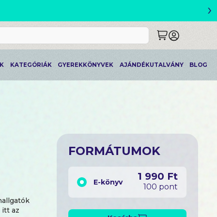
›
ETLEK
K
KATEGÓRIÁK
GYEREKKÖNYVEK
AJÁNDÉKUTALVÁNY
BLOG
FORMÁTUMOK
1 990 Ft
E-könyv
100 pont
hallgatók
itt az