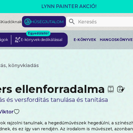
GJELENT! L. J. SHEN: LEGVADABB ÁLMAIMBAN SZER
K
Kiadóknak
HŰSÉGJUTALOM
Egyedülálló!
ágok
E-könyvek dedikálással
E-KÖNYVEK
HANGOSKÖNYVE
írás, könyvkiadás
ers ellenforradalma
ás és versfordítás tanulása és tanítása
Viktor
rok rajzolni tanulnak, a hegedűművészek hegedülni, a színész
nek, és ez így van rendjén. Az irodalom is művészet, azonban 