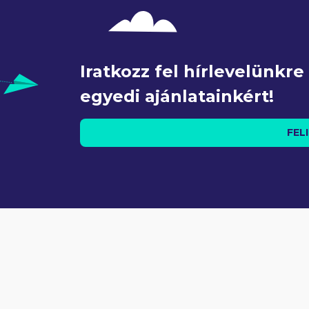
Iratkozz fel hírlevelünkr
egyedi ajánlatainkért!
FEL