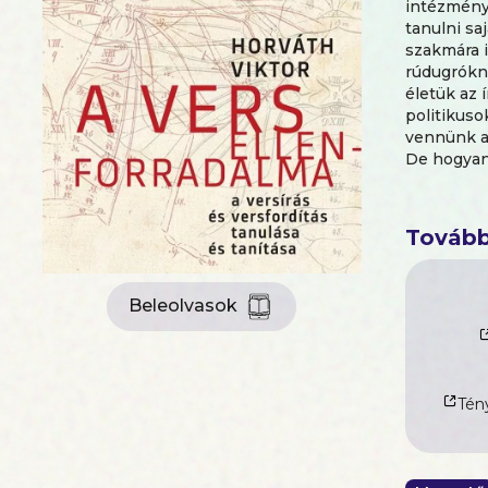
intézménye
tanulni sa
szakmára i
rúdugrókn
életük az 
politikuso
vennünk az
De hogyan 
végképp ne
magát. Mer
verset írni
Tovább
hagyományt
irodalomok
Beleolvasok
Tény