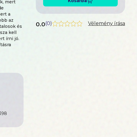
Kosárba
nk, mert
de
ert a
ebb az
0.0
(
0
)
Vélemény írása
ztalosok és
sza kell
 írni jó.
tásra
 rejti
orradalma
398