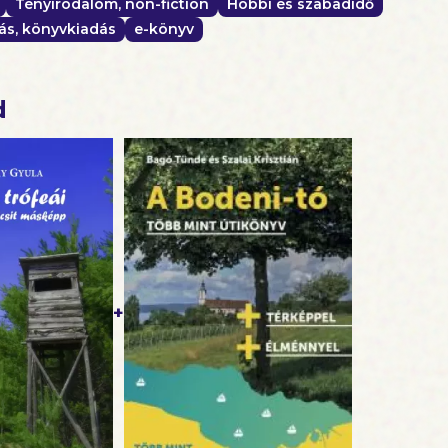
Tényirodalom, non-fiction
Hobbi és szabadidő
rás, könyvkiadás
e-könyv
d
+