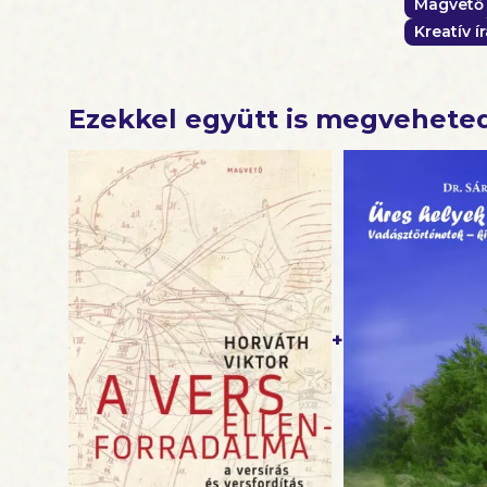
Magvető
Kreatív í
Ezekkel együtt is megvehete
+