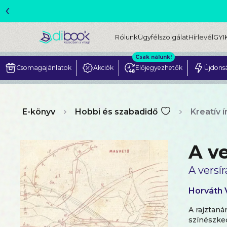
‹
ME
Rólunk
Ügyfélszolgálat
Hírlevél
GYI
Csak nálunk!
Csomagajánlatok
Akciók
Előjegyezhetők
Újdons
E-könyv
Hobbi és szabadidő
Kreatív 
A v
A versír
Horváth 
A rajztaná
színészked