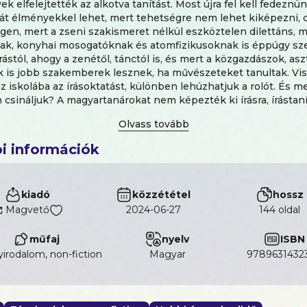
k elfelejtették az alkotva tanítást. Most újra fel kell fedeznü
ját élményekkel lehet, mert tehetségre nem lehet kiképezni, 
gen, mert a zseni szakismeret nélkül eszköztelen dilettáns, m
ak, konyhai mosogatóknak és atomfizikusoknak is éppúgy sz
írástól, ahogy a zenétől, tánctól is, és mert a közgazdászok, as
k is jobb szakemberek lesznek, ha művészeteket tanultak. Vis
 iskolába az írásoktatást, különben lehúzhatjuk a rolót. És mert
csináljuk? A magyartanárokat nem képezték ki írásra, írástaní
m, és az egész terület a szent megközelíthetetlenség ködébe
 ilyesmibe belefogni normális ember? Illik ezt? A vers ellenf
 tanít, és tanítani tanít. Egymásra épülő feladatokkal újítja fel a
i információk
, és javaslatot tesz egy élhető tantervre: az alkotáselvű
tatás programjának kidolgozására.
kiadó
közzététel
hossz
Magvető
2024-06-27
144 oldal
műfaj
nyelv
ISBN
irodalom, non-fiction
magyar
9789631432