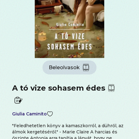
Beleolvasok
A tó vize sohasem édes
Giulia Caminito
"Feledhetetlen könyv a kamaszkorról, a dühről, az
álmok kergetéséről." - Marie Claire A harcias és
őszinte Antonia arra tanítja a lányát, hogy ne