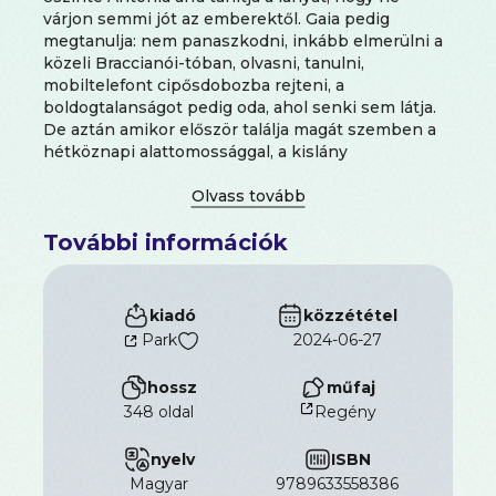
várjon semmi jót az emberektől. Gaia pedig
megtanulja: nem panaszkodni, inkább elmerülni a
közeli Braccianói-tóban, olvasni, tanulni,
mobiltelefont cipősdobozba rejteni, a
boldogtalanságot pedig oda, ahol senki sem látja.
De aztán amikor először találja magát szemben a
hétköznapi alattomossággal, a kislány
kiszámíthatatlan, pusztító erőt fedez fel
magában. A narrátor áradó kamaszhangon mesél
erről a drámai, mégis álomszerű ifjúkorról. Barátai,
További információk
szerelmei, dacos tekintete úgy őrződnek meg
szívünkben, mint a tó fenekén a titokzatos
betlehem. Éveken át falaztam, miközben nyáron
egy bárban valaki kilopta a játékautomatából a
kiadó
közzététel
pénzt, húztam meg kulccsal valamelyik kocsi
Park
2024-06-27
oldalát, írtam fel festékszóróval valamelyik tanár
nevét, és mellé, hogy HÓHÉR, csak azért, mert
hossz
műfaj
nem adott ötöst a fizikadolgozatomra, hanem csak
348 oldal
Regény
hármast, rohantam neki a fejemen
motorossisakkal valamelyik kreténnek, aki azt
nyelv
ISBN
akarta, hogy sört igyak vele, vertem be az orrát,
hogy folyt belőle a vér. Éveken át öltöztem,
magyar
9789633558386