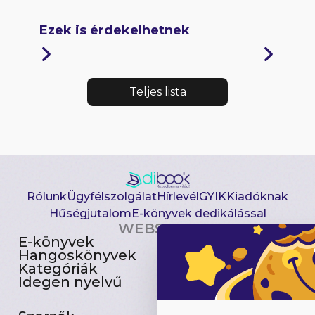
Ezek is érdekelhetnek
Teljes lista
Rólunk
Ügyfélszolgálat
Hírlevél
GYIK
Kiadóknak
Hűségjutalom
E-könyvek dedikálással
WEBSHOP
E-könyvek
Csomagajánlatok
Hangoskönyvek
Akciósak
Kategóriák
Előjegyezhetők
Idegen nyelvű
Újdonságok