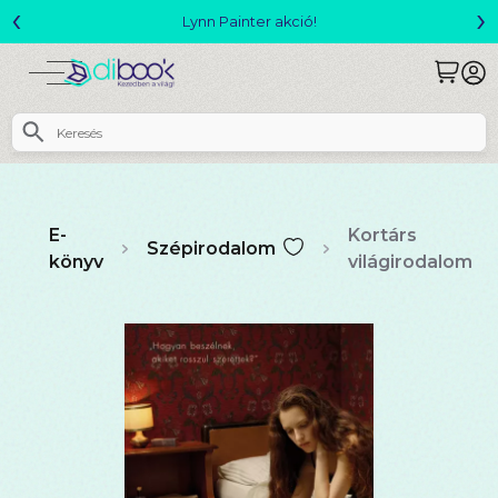
‹
›
Megjelent! L. J. Shen: Legvadabb álmaimban szeretlek
E-
Kortárs
Szépirodalom
könyv
világirodalom