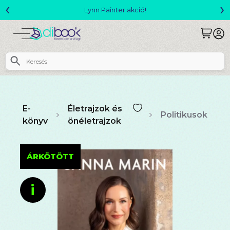
‹
›
Megjelent! L. J. Shen: Legvadabb álmaimban szeretlek
E-
Életrajzok és
Politikusok
könyv
önéletrajzok
ÁRKÖTÖTT
i