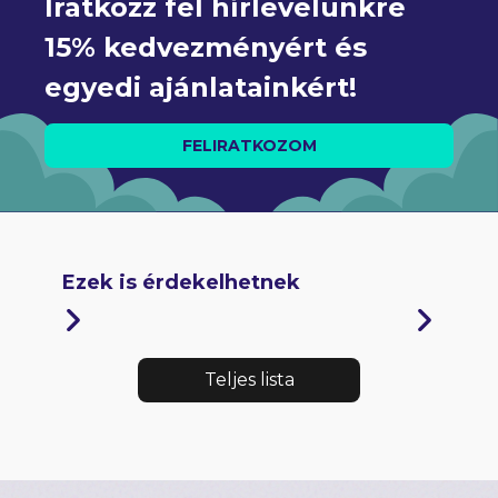
Iratkozz fel hírlevelünkre 
15% kedvezményért és 
egyedi ajánlatainkért!
FELIRATKOZOM
Ezek is érdekelhetnek
Teljes lista