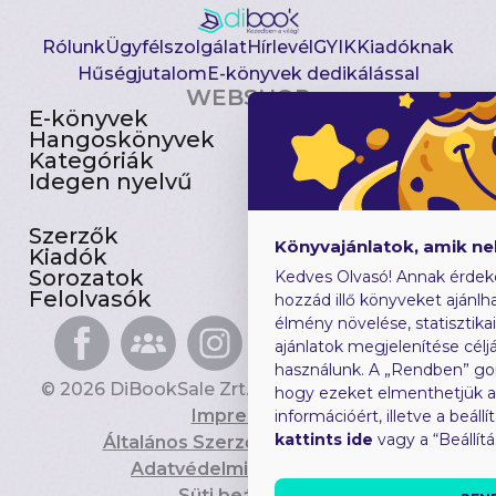
Rólunk
Ügyfélszolgálat
Hírlevél
GYIK
Kiadóknak
Hűségjutalom
E-könyvek dedikálással
WEBSHOP
E-könyvek
Csomagajánlatok
Hangoskönyvek
Akciósak
Kategóriák
Előjegyezhetők
Idegen nyelvű
Újdonságok
Szerzők
Gyerekkönyvek
Könyvajánlatok, amik n
Kiadók
Heti toplista
Sorozatok
Ajándékutalvány
Kedves Olvasó! Annak érdek
Felolvasók
Blog
hozzád illő könyveket ajánlha
élmény növelése, statisztika
ajánlatok megjelenítése céljá
használunk. A „Rendben” go
© 2026 DiBookSale Zrt. Minden jog fenntartva.
hogy ezeket elmenthetjük 
Impresszum
információért, illetve a beál
kattints ide
vagy a “Beállít
Általános Szerződési Feltételek
Adatvédelmi Tájékoztató
Süti beállítások