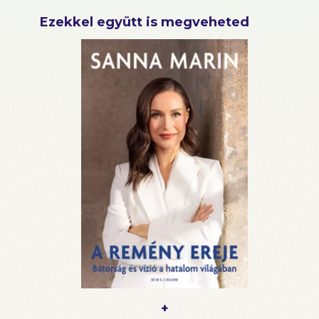
erejéről tanúskodik, amely lelket önthet minden
Ezekkel együtt is megveheted
nőbe." - DIANE VON FÜRSTENBERG
"
Sanna Marin
t az egész világon ünnepelték, amiért
ilyen fiatalon lett miniszterelnök. Pedig ő nem egy
politikai újonc, és bebizonyította, hogy a jó
kormányzás nem az életkortól függ." - TIME100
NEXT
SANNA MARIN Finnország leghosszabb ideig
hivatalban lévő női kormányfője, a Finn
Szociáldemokrata Párt egykori elnöke. 2019 és
2023 között regnáló koalíciós kormányának mind
az öt pártját nők vezették, és tizenkilenc
miniszteréből tizenkettő nő volt. Jelenleg
stratégiai tanácsadóként dolgozik elsősorban a
geopolitika, a klímavédelem, a nemek közötti
egyenlőség és a feltörekvő új technológiák
területén.
+