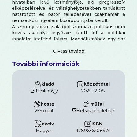
hivatalban lévő kormányfője, aki progresszív
elképzeléseivel és válsághelyzetekben tanúsított
határozott és bátor fellépésével csakhamar a
nemzetközi figyelem középpontjába került.
A szerény sorsú családból származó politikus nem
kevés akadályt legyőzve jutott fel a politikai
ranglétra legfelső fokára. Mandátumához egy sor
történelmi jelentőségű esemény köthető: ő
vezette végig Finnországot a koronavírus-
járványon, számos reformot hajtott végre a
További információk
klímaváltozás és a társadalmi igazságosság terén, s
végül ő volt az is, aki Ukrajna orosz invázióját
követően levezényelte hazája NATO-
csatlakozását.
kiadó
közzététel
Marin őszintén mesél a kihívásokról, amelyek
Helikon
2025-12-08
kormányfőként érték, nem utolsósorban azokról a
média által botrányként tálalt ügyekről, amelyek
hossz
műfaj
során a magánéletében vájkálva igyekeztek
256 oldal
Életrajz, önéletrajz
megkérdőjelezni politikai alkalmasságát.
nyelv
ISBN
A Remény ereje több, mint memoár: cselekvésre
szólít fel.
Sanna Marin
magyar
arra biztatja a következő
9789636208974
nemzedék vezetőit, hogy munkájuk során soha ne