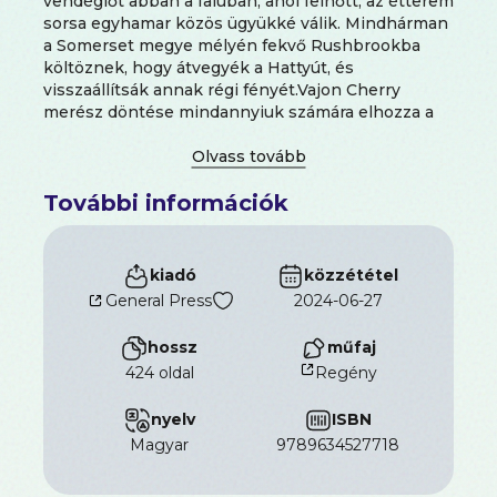
vendéglőt abban a faluban, ahol felnőtt, az étterem
sorsa egyhamar közös ügyükké válik. Mindhárman
a Somerset megye mélyén fekvő Rushbrookba
költöznek, hogy átvegyék a Hattyút, és
visszaállítsák annak régi fényét.Vajon Cherry
merész döntése mindannyiuk számára elhozza a
vágyott boldogságot?
További információk
kiadó
közzététel
General Press
2024-06-27
hossz
műfaj
424 oldal
Regény
nyelv
ISBN
magyar
9789634527718