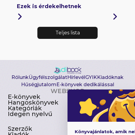
Ezek is érdekelhetnek
Teljes lista
Rólunk
Ügyfélszolgálat
Hírlevél
GYIK
Kiadóknak
Hűségjutalom
E-könyvek dedikálással
WEBSHOP
E-könyvek
Csomagajánlatok
Hangoskönyvek
Akciósak
Kategóriák
Előjegyezhetők
Idegen nyelvű
Újdonságok
Szerzők
Gyerekkönyvek
Könyvajánlatok, amik n
Kiadók
Heti toplista