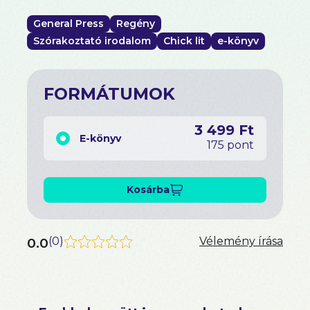
General Press
Regény
Szórakoztató irodalom
Chick lit
e-könyv
FORMÁTUMOK
3 499 Ft
E-könyv
175 pont
Kosárba
0.0
(
0
)
Vélemény írása