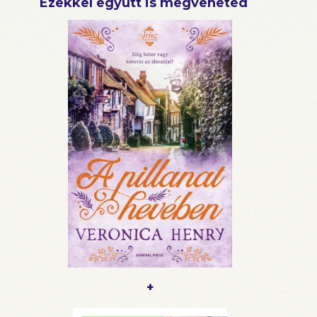
Ezekkel együtt is megveheted
+