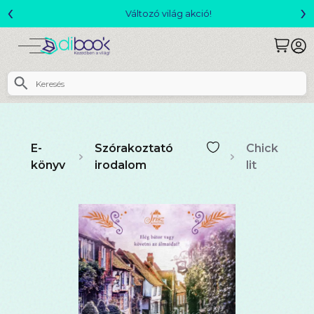
‹
›
Változó világ akció!
E-
Szórakoztató
Chick
könyv
irodalom
lit