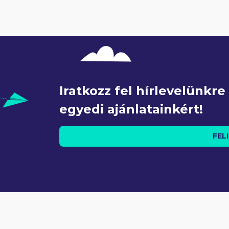
Iratkozz fel hírlevelünkr
egyedi ajánlatainkért!
FEL