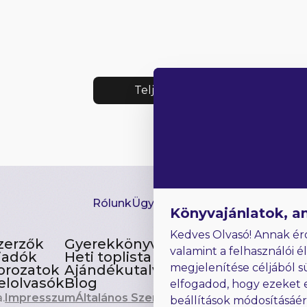
Teljes lista
Rólunk
Ügyfélszolgálat
Hírlevél
GYIK
Ki
Könyvajánlatok, a
Kedves Olvasó! Annak ér
zerzők
Gyerekkönyvek
valamint a felhasználói é
iadók
Heti toplista
megjelenítése céljából s
orozatok
Ajándékutalvány
elolvasók
Blog
elfogadod, hogy ezeket 
.
Impresszum
Általános Szerződési Feltételek
beállítások módosításáé