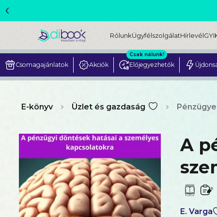
‹
ME
Rólunk
Ügyfélszolgálat
Hírlevél
GYI
Csak nálunk!
Csomagajánlatok
Akciók
Előjegyezhetők
Újdons
E-könyv
Üzlet és gazdaság
Pénzügye
A p
sze
E. Varga