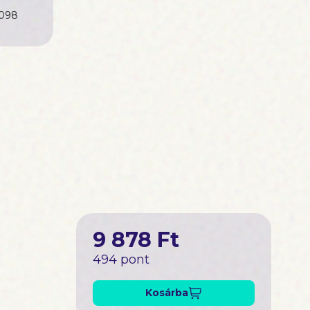
098
9 878 Ft
494 pont
Kosárba