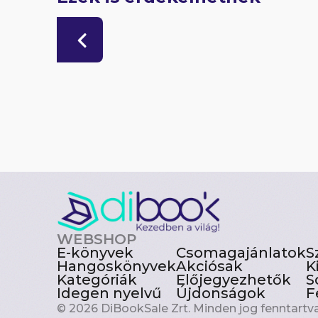
WEBSHOP
E-könyvek
Csomagajánlatok
S
Hangoskönyvek
Akciósak
K
Kategóriák
Előjegyezhetők
S
Idegen nyelvű
Újdonságok
F
© 2026 DiBookSale Zrt. Minden jog fenntartva