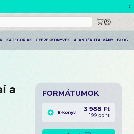
›
ETLEK
K
KATEGÓRIÁK
GYEREKKÖNYVEK
AJÁNDÉKUTALVÁNY
BLOG
i a
FORMÁTUMOK
3 988 Ft
E-könyv
199 pont