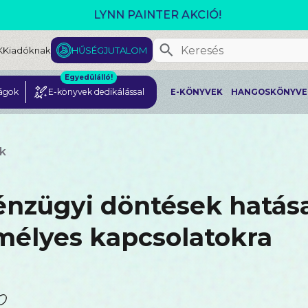
GJELENT! L. J. SHEN: LEGVADABB ÁLMAIMBAN SZER
K
Kiadóknak
HŰSÉGJUTALOM
Egyedülálló!
ágok
E-könyvek dedikálással
E-KÖNYVEK
HANGOSKÖNYVE
k
énzügyi döntések hatása
mélyes kapcsolatokra