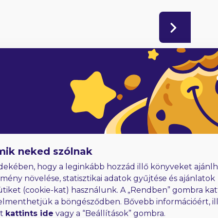
adóknak
Hűségjutalom
E-könyvek dedikálással
mik neked szólnak
dekében, hogy a leginkább hozzád illő könyveket ajánlh
lmény növelése, statisztikai adatok gyűjtése és ajánlatok
ütiket (cookie-kat) használunk. A „Rendben” gombra kat
elmenthetjük a böngésződben. Bővebb információért, ill
rt
kattints ide
vagy a “Beállítások” gombra.