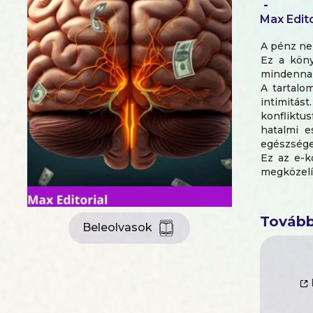
-
Max Edito
A pénz ne
Ez a köny
mindennapi
A tartalo
intimitás
konfliktu
hatalmi e
egészsége
Ez az e-k
megközelí
élje meg a
A szerete
egy tartós
Tovább
Beleolvasok