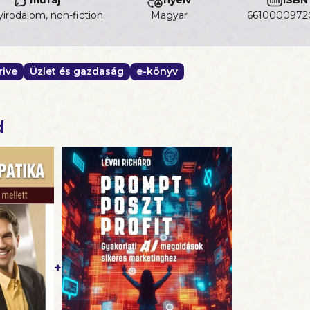
irodalom, non-fiction
magyar
6610000972
rive
Üzlet és gazdaság
e-könyv
d
+