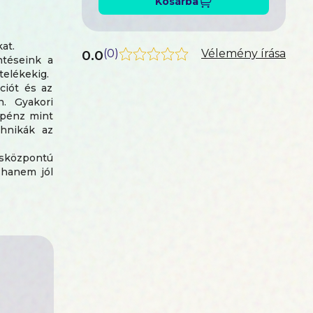
Kosárba
at.
0.0
(
0
)
Vélemény írása
ntéseink a
telékekig.
ciót és az
n. Gyakori
 pénz mint
chnikák az
ásközpontú
 hanem jól
edhetetlen