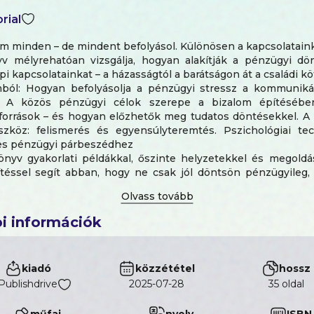
rial
m minden – de mindent befolyásol. Különösen a kapcsolataink
v mélyrehatóan vizsgálja, hogyan alakítják a pénzügyi dö
 kapcsolatainkat – a házasságtól a barátságon át a családi kö
mból: Hogyan befolyásolja a pénzügyi stressz a kommuniká
t. A közös pénzügyi célok szerepe a bizalom építésébe
sforrások – és hogyan előzhetők meg tudatos döntésekkel. A
szköz: felismerés és egyensúlyteremtés. Pszichológiai te
s pénzügyi párbeszédhez
önyv gyakorlati példákkal, őszinte helyzetekkel és megold
téssel segít abban, hogy ne csak jól döntsön pénzügyileg,
 kapcsolatokat is.
t nyelve mellett a pénzügyek nyelve is tanulható – és eleng
, harmonikus élethez.
i információk
kiadó
közzététel
hossz
Publishdrive
2025-07-28
35 oldal
műfaj
nyelv
ISBN