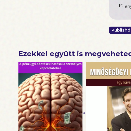
Tény
Publishd
Ezekkel együtt is megvehete
+