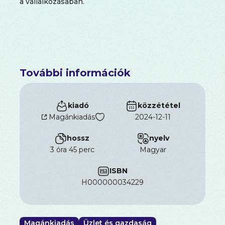
a vállalkozásában.
További információk
kiadó
közzététel
Magánkiadás
2024-12-11
hossz
nyelv
3 óra 45 perc
magyar
ISBN
H000000034229
Magánkiadás
Üzlet és gazdaság