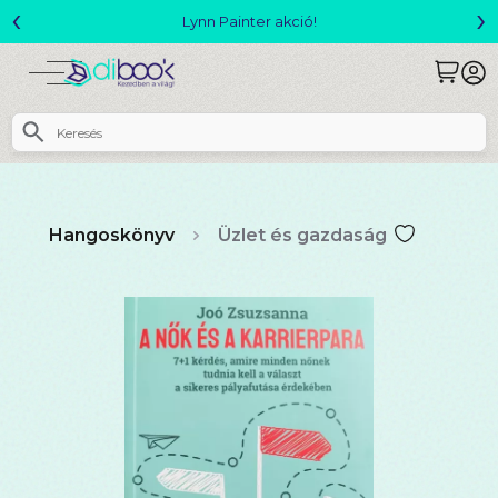
‹
›
Megjelent! L. J. Shen: Legvadabb álmaimban szeretlek
Hangoskönyv
Üzlet és gazdaság