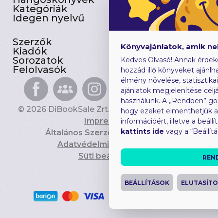
Kategóriák
Előjegyezhetők
Idegen nyelvű
Újdonságok
Szerzők
Gyerekkönyvek
Könyvajánlatok, amik n
Kiadók
Heti toplista
Sorozatok
Ajándékutalvány
Kedves Olvasó! Annak érdek
Felolvasók
Blog
hozzád illő könyveket ajánlha
élmény növelése, statisztika
ajánlatok megjelenítése céljá
használunk. A „Rendben” go
© 2026 DiBookSale Zrt. Minden jog fenntartva.
hogy ezeket elmenthetjük 
Impresszum
információért, illetve a beál
kattints ide
vagy a “Beállít
Általános Szerződési Feltételek
Adatvédelmi Tájékoztató
Süti beállítások
REN
BEÁLLÍTÁSOK
ELUTASÍT