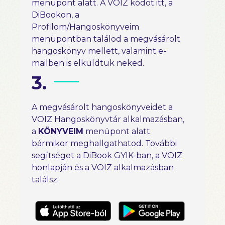
menüpont alatt. A VOIZ kódot itt, a
DiBookon, a
Profilom/Hangoskönyveim
menüpontban találod a megvásárolt
hangoskönyv mellett, valamint e-
mailben is elküldtük neked.
3.
A megvásárolt hangoskönyveidet a
VOIZ Hangoskönyvtár alkalmazásban,
a
KÖNYVEIM
menüpont alatt
bármikor meghallgathatod. További
segítséget a DiBook GYIK-ban, a VOIZ
honlapján és a VOIZ alkalmazásban
találsz.