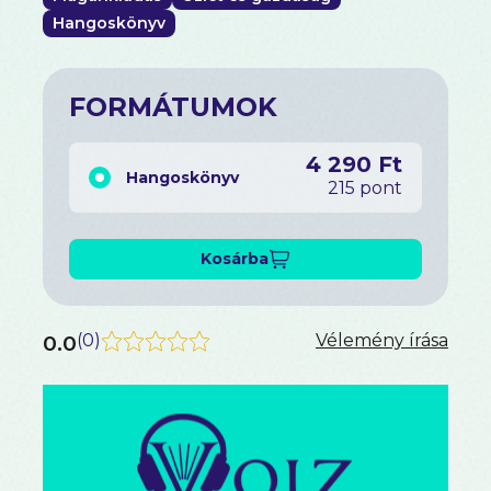
Hangoskönyv
FORMÁTUMOK
4 290 Ft
Hangoskönyv
215 pont
Kosárba
0.0
(
0
)
Vélemény írása