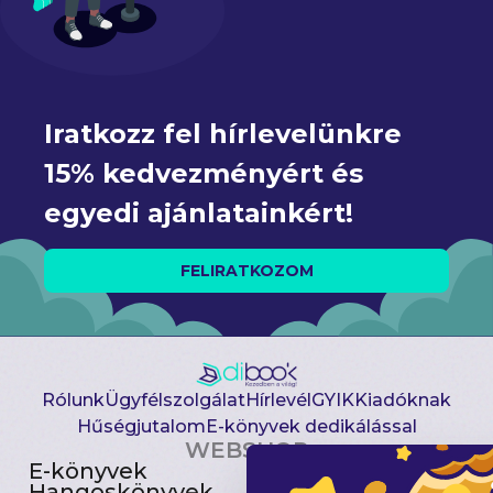
Iratkozz fel hírlevelünkre 
15% kedvezményért és 
egyedi ajánlatainkért!
FELIRATKOZOM
Rólunk
Ügyfélszolgálat
Hírlevél
GYIK
Kiadóknak
Hűségjutalom
E-könyvek dedikálással
WEBSHOP
E-könyvek
Csomagajánlatok
Hangoskönyvek
Akciósak