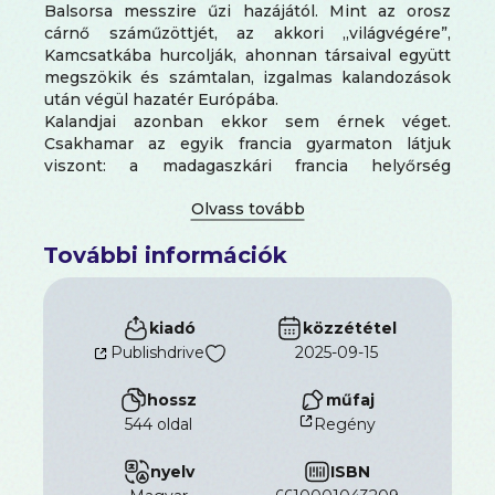
Balsorsa messzire űzi hazájától. Mint az orosz
cárnő száműzöttjét, az akkori „világvégére”,
Kamcsatkába hurcolják, ahonnan társaival együtt
megszökik és számtalan, izgalmas kalandozások
után végül hazatér Európába.
Kalandjai azonban ekkor sem érnek véget.
Csakhamar az egyik francia gyarmaton látjuk
viszont: a madagaszkári francia helyőrség
parancsnoka lesz. S ekkor derül ki, hogy a
„kalandor”, a „világcsavargó”, a nyughatatlan
reformátor nem más, mint az emberi szabadságot
További információk
szerető, tisztelő és a nép szabadságáért életét is
áldozni kész, rendkívüli hős.
A madagaszkári bennszülöttek megszeretik, s
végül királyukká választják.
kiadó
közzététel
Máig is így él a köztudatban: „Benyovszki Móric,
Publishdrive
2025-09-15
Madagaszkár magyar királya”.
hossz
műfaj
544 oldal
Regény
nyelv
ISBN