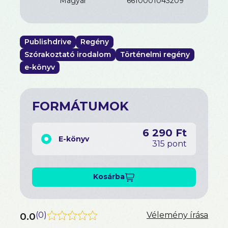
magyar
6610001043209
Publishdrive
Regény
Szórakoztató irodalom
Történelmi regény
e-könyv
FORMÁTUMOK
6 290 Ft
E-könyv
315 pont
Kosárba
0.0
(
0
)
Vélemény írása