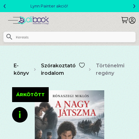
‹
›
Megjelent! L. J. Shen: Legvadabb álmaimban szeretlek
E-
Szórakoztató
Történelmi
könyv
irodalom
regény
ÁRKÖTÖTT
i