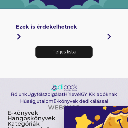
Ezek is érdekelhetnek
Teljes lista
Rólunk
Ügyfélszolgálat
Hírlevél
GYIK
Kiadóknak
Hűségjutalom
E-könyvek dedikálással
WEBSHOP
E-könyvek
Csomagajánlatok
Hangoskönyvek
Akciósak
Kategóriák
Előjegyezhetők