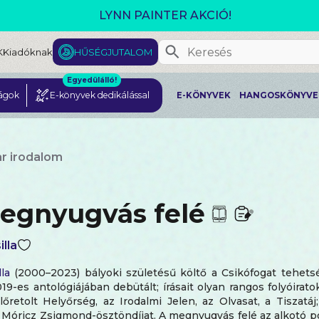
GJELENT! L. J. SHEN: LEGVADABB ÁLMAIMBAN SZER
K
Kiadóknak
HŰSÉGJUTALOM
Egyedülálló!
ágok
E-könyvek dedikálással
E-KÖNYVEK
HANGOSKÖNYVE
r irodalom
egnyugvás felé
lla
la
(2000–2023) bályoki születésű költő a Csikófogat tehet
9-es antológiájában debütált; írásait olyan rangos folyóirato
őretolt Helyőrség, az Irodalmi Jelen, az Olvasat, a Tiszatá
a Móricz Zsigmond-ösztöndíjat. A megnyugvás felé az alkotó 