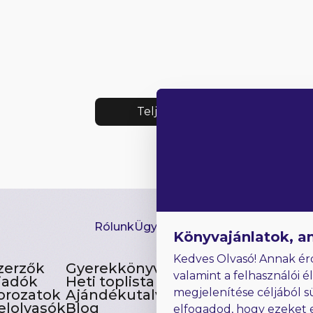
Teljes lista
Rólunk
Ügyfélszolgálat
Hírlevél
GYIK
Ki
Könyvajánlatok, a
Kedves Olvasó! Annak ér
zerzők
Gyerekkönyvek
valamint a felhasználói é
iadók
Heti toplista
megjelenítése céljából s
orozatok
Ajándékutalvány
elolvasók
Blog
elfogadod, hogy ezeket 