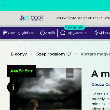
‹
ME
Rólunk
Ügyfélszolgálat
Hírlevél
GYI
Csak nálunk!
Csomagajánlatok
Akciók
Előjegyezhetők
Újdons
E-könyv
Szépirodalom
Kortárs magya
A m
ÁRKÖTÖTT
Gódza Csi
i
Gódza Csil
műhely 201
mint az El
elnyerte 