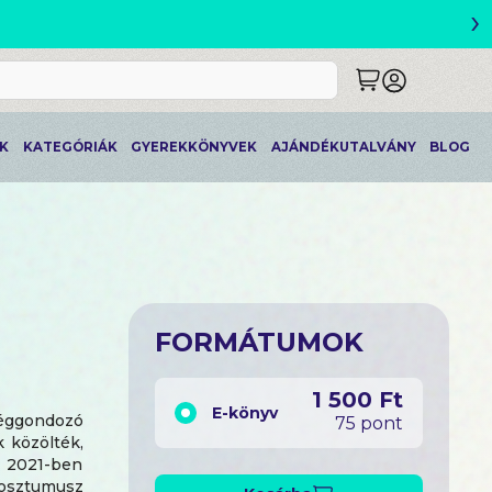
›
ETLEK
K
KATEGÓRIÁK
GYEREKKÖNYVEK
AJÁNDÉKUTALVÁNY
BLOG
FORMÁTUMOK
1 500 Ft
E-könyv
séggondozó
75 pont
k közölték,
j; 2021-ben
posztumusz