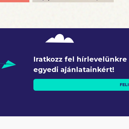
Iratkozz fel hírlevelünkr
egyedi ajánlatainkért!
FEL