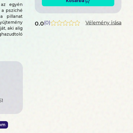
Kosárba
a az egyén
 a psziché
a pillanat
gyűjtemény
0.0
(
0
)
Vélemény írása
t, aki alig
azudtoló
: egy élet
só a könyv
k e karcsú
51
lom