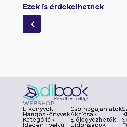
Ezek is érdekelhetnek
WEBSHOP
E-könyvek
Csomagajánlatok
S
Hangoskönyvek
Akciósak
K
Kategóriák
Előjegyezhetők
S
Idegen nyelvű
Újdonságok
F