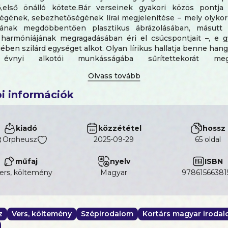
,első önálló kötete.Bár verseinek gyakori közös pontj
égének, sebezhetőségének lírai megjelenítése – mely olykor
sának megdöbbentően plasztikus ábrázolásában, másutt 
harmóniájának megragadásában éri el csúcspontjait –, e 
ben szilárd egységet alkot. Olyan lírikus hallatja benne hangjá
évnyi alkotói munkásságába sűrítettekorát megh
ztalatait. E kötet atmoszférája épp ezért magával ragadó
lójának koncentrátuma, egy sors látlelete. S mire az Olva
pjaihoz ér, már érzi, milyen magától értetődő módon kerekedi
i információk
fejezett egésszé.
kiadó
közzététel
hossz
Orpheusz
2025-09-29
65 oldal
műfaj
nyelv
ISBN
ers, költemény
magyar
97861566381
z
Vers, költemény
Szépirodalom
Kortárs magyar iroda