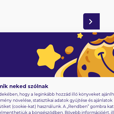
adóknak
Hűségjutalom
E-könyvek dedikálással
mik neked szólnak
dekében, hogy a leginkább hozzád illő könyveket ajánlh
lmény növelése, statisztikai adatok gyűjtése és ajánlatok
ütiket (cookie-kat) használunk. A „Rendben” gombra kat
elmenthetjük a böngésződben. Bővebb információért, ill