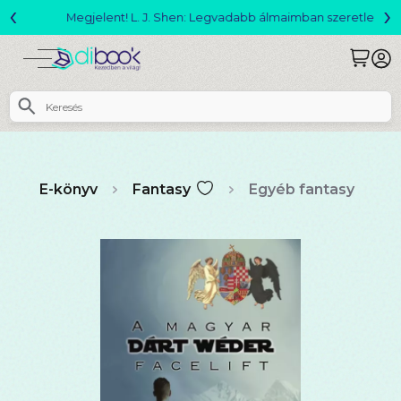
‹
›
Megjelent! L. J. Shen: Legvadabb álmaimban szeretlek
E-könyv
Fantasy
Egyéb fantasy