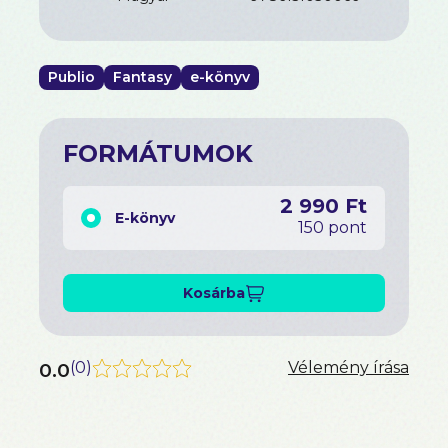
Publio
Fantasy
e-könyv
FORMÁTUMOK
2 990 Ft
E-könyv
150 pont
Kosárba
0.0
(
0
)
Vélemény írása