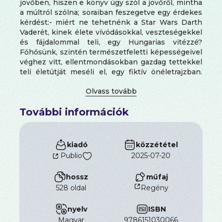
jövőben, hiszen e könyv úgy szól a jövőről, mintha
a múltról szólna; soraiban feszegetve egy érdekes
kérdést:- miért ne tehetnénk a Star Wars Darth
Vaderét, kinek élete vívódásokkal, veszteségekkel
és fájdalommal teli, egy Hungarias vitézzé?
Főhősünk, szintén természetfeletti képességeivel
véghez vitt, ellentmondásokban gazdag tettekkel
teli életútját meséli el, egy fiktív önéletrajzban.
Mindeközben saját szemszögéből boncolgatja
mintegy 200 év történéseit, országhatárok és
nemzetek átalakulását túlvilági erőkkel a
További információk
háttérben. E könyv az első Magyar Dárt Wéder egy
ráncfelvarrott változata, mely átfogó képet ad a
főhős életéről, közben utalva további kötetek
megjelenésére.
kiadó
közzététel
Publio
2025-07-20
hossz
műfaj
528 oldal
Regény
nyelv
ISBN
magyar
9786151030066