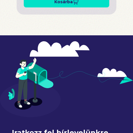
Kosárba
Iratkozz fel hírlevelünkre 