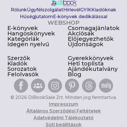
Rólunk
Ügyfélszolgálat
Hírlevél
GYIK
Kiadóknak
Hűségjutalom
E-könyvek dedikálással
WEBSHOP
E-könyvek
Csomagajánlatok
Hangoskönyvek
Akciósak
Kategóriák
Előjegyezhetők
Idegen nyelvű
Újdonságok
Szerzők
Gyerekkönyvek
Kiadók
Heti toplista
Sorozatok
Ajándékutalvány
Felolvasók
Blog
© 2026 DiBookSale Zrt. Minden jog fenntartva.
Impresszum
Általános Szerződési Feltételek
Adatvédelmi Tájékoztató
Süti beállítások