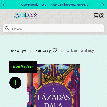
‹
›
Csomagajánlatok- Akár 25% kedvezménnyel!
E-könyv
Fantasy
Urban fantasy
ÁRKÖTÖTT
i