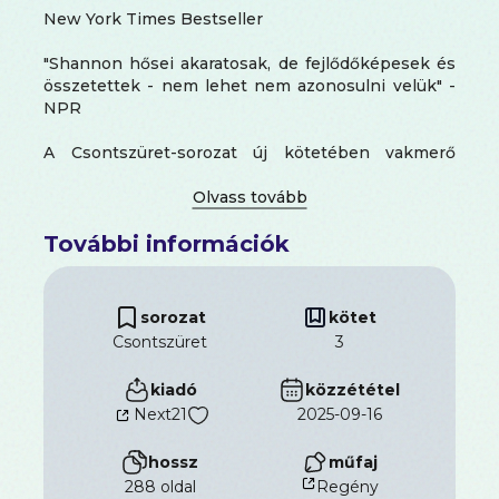
New York Times Bestseller
"Shannon hősei akaratosak, de fejlődőképesek és
összetettek - nem lehet nem azonosulni velük" -
NPR
A Csontszüret-sorozat új kötetében vakmerő
lázadók állnak szemben egy legyőzhetetlennek
tűnő hatalommal.
További információk
A Rózsakoronáért vívott ádáz csatát követően
Paige Mahoney a londoni látók szindikátusának
alkirálynője lett. Nem egyszerű a bűnbandából
hadsereget kovácsolni és a lázadó refaitákkal
sorozat
kötet
kötött szövetséget fenntartani, ráadásul
Csontszüret
3
bosszúszomjas ellenségei továbbra is vadásznak
Paige-re.
kiadó
közzététel
Arcturus Mesarthimmal, egykori ellenségével
Next21
2025-09-16
ugyan javul kapcsolata, de ez is veszélyt hordoz: ha
kiderülne, hogy beszélnek egymással, a
hossz
műfaj
szindikátus biztosan elveszítené a Ranten
támogatását.
288 oldal
Regény