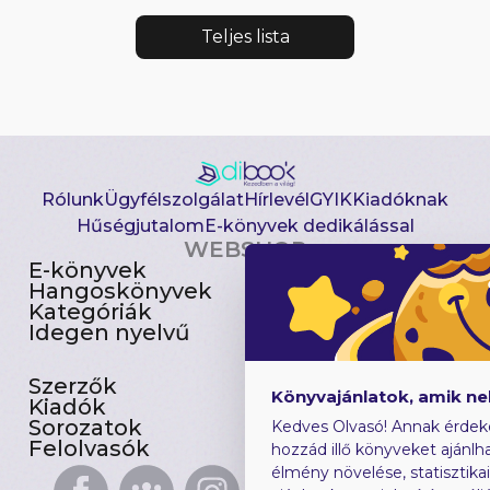
Teljes lista
Rólunk
Ügyfélszolgálat
Hírlevél
GYIK
Kiadóknak
Hűségjutalom
E-könyvek dedikálással
WEBSHOP
E-könyvek
Csomagajánlatok
Hangoskönyvek
Akciósak
Kategóriák
Előjegyezhetők
Idegen nyelvű
Újdonságok
Szerzők
Gyerekkönyvek
Könyvajánlatok, amik n
Kiadók
Heti toplista
Sorozatok
Ajándékutalvány
Kedves Olvasó! Annak érdek
Felolvasók
Blog
hozzád illő könyveket ajánlha
élmény növelése, statisztika