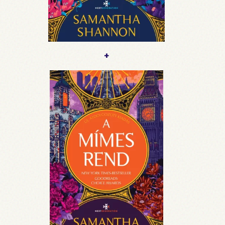
Times #1 bestsellerszerző, a Csontszüret és A
káosz gyökerei sorozatok írója, műveit
huszonnyolc nyelvre fordították le, A Narancsfa-
kolostor című regénye önmagában több mint
egymillió példányban kelt el. Jelenleg a
+
Csontszüret-sorozat hatodik kötetén dolgozik.
samanthashannon.co.uk / @say_shannon