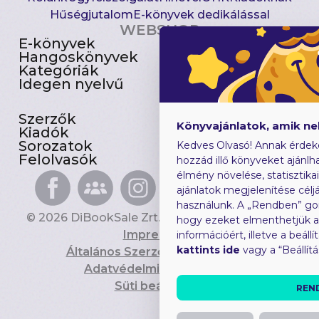
Hűségjutalom
E-könyvek dedikálással
WEBSHOP
E-könyvek
Csomagajánlatok
Hangoskönyvek
Akciósak
Kategóriák
Előjegyezhetők
Idegen nyelvű
Újdonságok
Szerzők
Gyerekkönyvek
Könyvajánlatok, amik n
Kiadók
Heti toplista
Sorozatok
Ajándékutalvány
Kedves Olvasó! Annak érdek
Felolvasók
Blog
hozzád illő könyveket ajánlha
élmény növelése, statisztika
ajánlatok megjelenítése céljá
használunk. A „Rendben” go
© 2026 DiBookSale Zrt. Minden jog fenntartva.
hogy ezeket elmenthetjük 
Impresszum
információért, illetve a beál
kattints ide
vagy a “Beállít
Általános Szerződési Feltételek
Adatvédelmi Tájékoztató
Süti beállítások
REN