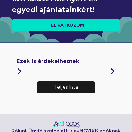
egyedi ajánlatainkért!
FELIRATKOZOM
Ezek is érdekelhetnek
Teljes lista
Rólunk
Ügyfélszolgálat
Hírlevél
GYIK
Kiadóknak