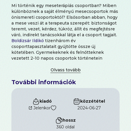
Mi történik egy meseterápiás csoportban? Miben
különböznek a saját élményű mesecsoportok más
önismereti csoportoktól? Elsősorban abban, hogy
a mese veszi át a terapeuta szerepét: biztonságot
teremt, vezet, kérdez, tükröz, állít és megfejtésre
váró, indirekt tanácsokkal látja el a csoport tagjait.
Boldizsár Ildikó
tizenhárom év
csoporttapasztalatait gyűjtötte össze új
kötetében. Gyermekeknek és felnőtteknek
vezetett 2-10 napos csoportok történetein
keresztül mutatja be, hogyan segítettek a
teremtéstörténetek, állatmesék, varázsmesék a
legnehezebb helyzetekben:
További információk
gyermekotthonokban, börtönökben,
betegségekben, gyászban és reménytelenségben.
A kötet második részében pedig egészséges
felnőttek önismereti munkájába pillanthatunk be
kiadó
közzététel
különféle típusú mesecsoportokon keresztül.
Jelenkor
2024-06-27
hossz
360 oldal