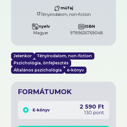
műfaj
Tényirodalom, non-fiction
nyelv
ISBN
magyar
9789636769048
Jelenkor
Tényirodalom, non-fiction
Pszichológia, önfejlesztés
Általános pszichológia
e-könyv
FORMÁTUMOK
2 590 Ft
E-könyv
130 pont