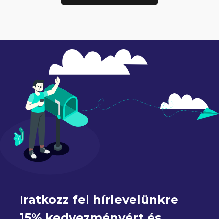
Iratkozz fel hírlevelünkre 
15% kedvezményért és 