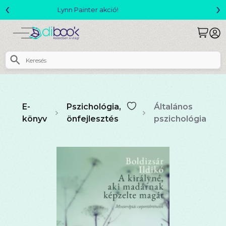
‹
›
Megjelent! L. J. Shen: Legvadabb álmaimban szeretlek
E-
Pszichológia,
Általános
könyv
önfejlesztés
pszichológia