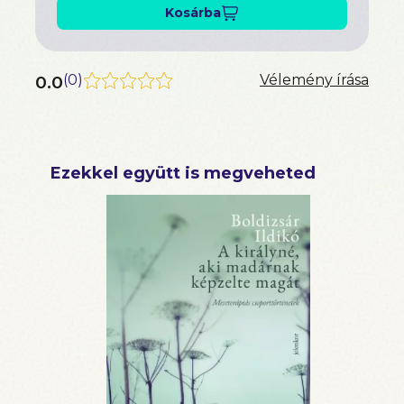
Kosárba
0.0
(
0
)
Vélemény írása
Ezekkel együtt is megveheted