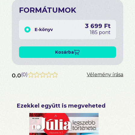
FORMÁTUMOK
3 699 Ft
E-könyv
185 pont
Kosárba
0.0
(
0
)
Vélemény írása
Ezekkel együtt is megveheted