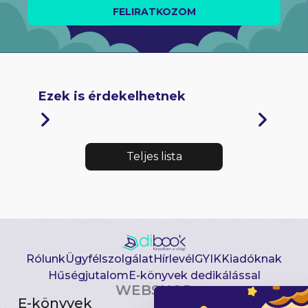
FELIRATKOZOM
Ezek is érdekelhetnek
Teljes lista
Rólunk
Ügyfélszolgálat
Hírlevél
GYIK
Kiadóknak
Hűségjutalom
E-könyvek dedikálással
WEBSHOP
E-könyvek
Csomagajánlatok