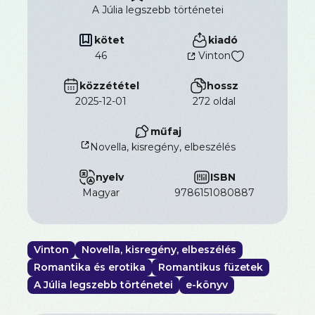
Cara Colter
: A nagy karácsonyi álom
A Júlia legszebb történetei
Sok munkát fektetett Emma a régi fogadó
felújításába, mert arra készül, hogy egy ünnepi
kötet
kiadó
rendezvény keretében valóra váltsa jó pár ember
46
Vinton
nagy karácsonyi álmát. Az ítéletidő miatt azonban
üresen kongnak a szépen feldíszített szobák, és
közzététel
hossz
Emmán már-már úrrá lesz a csalódottság, amikor
2025-12-01
272 oldal
egy jóképű idegen kopog be hozzá…
műfaj
Novella, kisregény, elbeszélés
nyelv
ISBN
magyar
9786151080887
Vinton
Novella, kisregény, elbeszélés
Romantika és erotika
Romantikus füzetek
A Júlia legszebb történetei
e-könyv