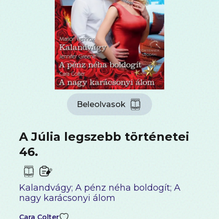
Beleolvasok
A Júlia legszebb történetei
46.
Kalandvágy; A pénz néha boldogít; A
nagy karácsonyi álom
Cara Colter