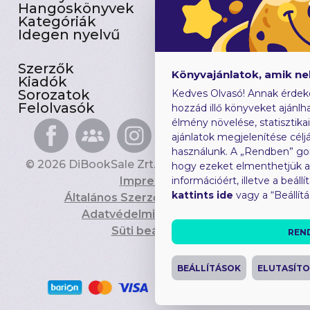
Hangoskönyvek
Akciósak
Kategóriák
Előjegyezhetők
Idegen nyelvű
Újdonságok
Szerzők
Gyerekkönyvek
Könyvajánlatok, amik n
Kiadók
Heti toplista
Sorozatok
Ajándékutalvány
Kedves Olvasó! Annak érdek
Felolvasók
Blog
hozzád illő könyveket ajánlha
élmény növelése, statisztika
ajánlatok megjelenítése céljá
használunk. A „Rendben” go
© 2026 DiBookSale Zrt. Minden jog fenntartva.
hogy ezeket elmenthetjük 
Impresszum
információért, illetve a beál
kattints ide
vagy a “Beállít
Általános Szerződési Feltételek
Adatvédelmi Tájékoztató
Süti beállítások
REN
BEÁLLÍTÁSOK
ELUTASÍT