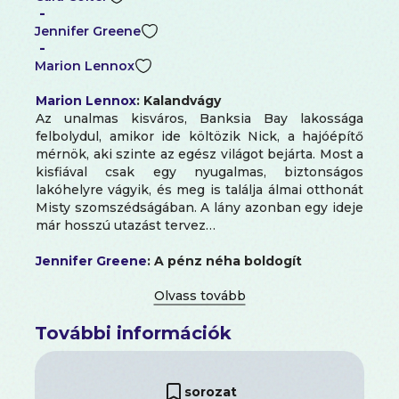
-
Jennifer Greene
-
Marion Lennox
Marion Lennox
: Kalandvágy
Az unalmas kisváros, Banksia Bay lakossága
felbolydul, amikor ide költözik Nick, a hajóépítő
mérnök, aki szinte az egész világot bejárta. Most a
kisfiával csak egy nyugalmas, biztonságos
lakóhelyre vágyik, és meg is találja álmai otthonát
Misty szomszédságában. A lány azonban egy ideje
már hosszú utazást tervez…
Jennifer Greene
: A pénz néha boldogít
A szép, szőke Carolina fogyatékos gyerekekkel
foglalkozik. Egyik tanítványának az apja hálából
tizenötmillió dollárt hagy rá a végrendeletében, ám
További információk
ettől a lány élete a feje tetejére áll. Amikor
idegösszeomlással kórházba kerül, egy titokzatos
idegen, a jóképű Maguire veszi kezébe a sorsát…
sorozat