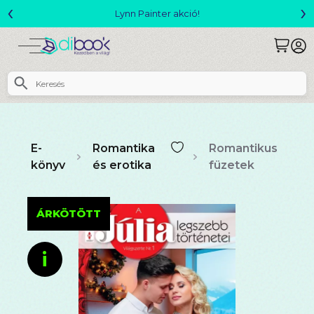
‹
›
Megjelent! L. J. Shen: Legvadabb álmaimban szeretlek
E-
Romantika
Romantikus
könyv
és erotika
füzetek
ÁRKÖTÖTT
i