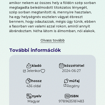
amikor nekem az összes hely a földön szép sorban
megtagadta beleálmodott titokzatos lényegét,
szép sorban megtanított rá, mennyire hasztalan,
ha egy helységnév esztelen vágyat ébreszt
bennem, hogy odautazzak, mégis úgy tűnik, ebben
a fasorban van valami azzal rokon, amiről annyit
ábrándoztam. Néha látom is álmomban, női alakok,
félig árnyékba rejtve, valamilyen láthatatlan
munkát végeznek. Érzem, ezúttal már nem
képzeletben, hanem közvetlenül átérzem a táj
További információk
titokzatos lényegét, a képzeletem lát, az álmomat
élem, de akkor fölébredek. Máskor ébren élem át
ezt a csodálatos érzést, de abban a pillanatban,
amikor éppen megragadhatnám az allé rejtelmes
kiadó
közzététel
különösségét, elalszom, vagy ha erőltetem az
Jelenkor
2024-06-27
ébrenlétet, nem látom többé. Mert valóban
vannak dolgok, amelyeket nem volna szabad
hossz
műfaj
nekünk megmutatni. És elnézve, hogy egész
436 oldal
Regény
életem kimerül abban, hogy megpróbálom
meglátni ezeket a dolgokat, úgy vélem, talán ez az
nyelv
ISBN
Élet rejtett titka."
Marcel Proust
, 1908-ban,
harminchét évesen sok kitérő után rájött, hogyan
magyar
9789635181483