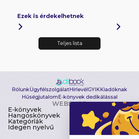
Ezek is érdekelhetnek
Teljes lista
Rólunk
Ügyfélszolgálat
Hírlevél
GYIK
Kiadóknak
Hűségjutalom
E-könyvek dedikálással
WEBSHOP
E-könyvek
Csomagajánlatok
Hangoskönyvek
Akciósak
Kategóriák
Előjegyezhetők
Idegen nyelvű
Újdonságok