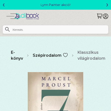
‹
›
Megjelent! L. J. Shen: Legvadabb álmaimban szeretlek
E-
Klasszikus
Szépirodalom
könyv
világirodalom