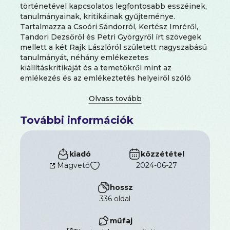
történetével kapcsolatos legfontosabb esszéinek,
tanulmányainak, kritikáinak gyűjteménye.
Tartalmazza a Csoóri Sándorról, Kertész Imréről,
Tandori Dezsőről és Petri Györgyről írt szövegek
mellett a két Rajk Lászlóról született nagyszabású
tanulmányát, néhány emlékezetes
kiállításkritikáját és a temetőkről mint az
emlékezés és az emlékeztetés helyeiről szóló
kétrészes esszéjét.
További információk
kiadó
közzététel
Magvető
2024-06-27
hossz
336 oldal
műfaj