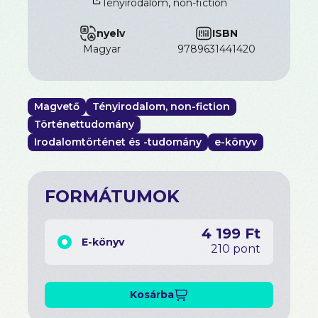
Tényirodalom, non-fiction
nyelv
ISBN
magyar
9789631441420
Magvető
Tényirodalom, non-fiction
Történettudomány
Irodalomtörténet és -tudomány
e-könyv
FORMÁTUMOK
4 199 Ft
E-könyv
210 pont
Kosárba