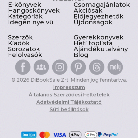
E-könyvek
Csomagajánlatok
Hangoskönyvek
Akciósak
Kategóriák
Előjegyezhetők
Idegen nyelvű
Újdonságok
Szerzők
Gyerekkönyvek
Kiadók
Heti toplista
Sorozatok
Ajándékutalvány
Felolvasók
Blog
© 2026 DiBookSale Zrt. Minden jog fenntartva.
Impresszum
Általános Szerződési Feltételek
Adatvédelmi Tájékoztató
Süti beállítások