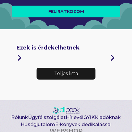
FELIRATKOZOM
Ezek is érdekelhetnek
Teljes lista
Rólunk
Ügyfélszolgálat
Hírlevél
GYIK
Kiadóknak
Hűségjutalom
E-könyvek dedikálással
WEBSHOP