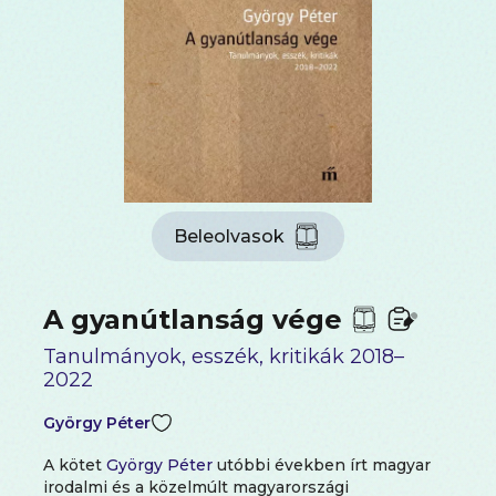
Beleolvasok
A gyanútlanság vége
Tanulmányok, esszék, kritikák 2018–
2022
György Péter
A kötet
György Péter
utóbbi években írt magyar
irodalmi és a közelmúlt magyarországi