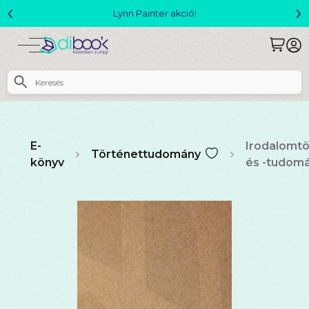
‹
›
Megjelent! L. J. Shen: Legvadabb álmaimban szeretlek
E-
Irodalomtö
Történettudomány
könyv
és -tudom