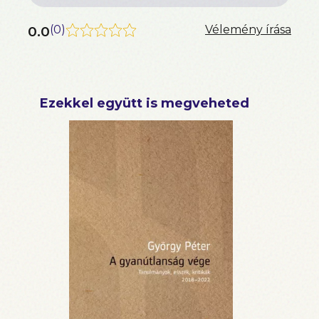
0.0
(
0
)
Vélemény írása
Ezekkel együtt is megveheted