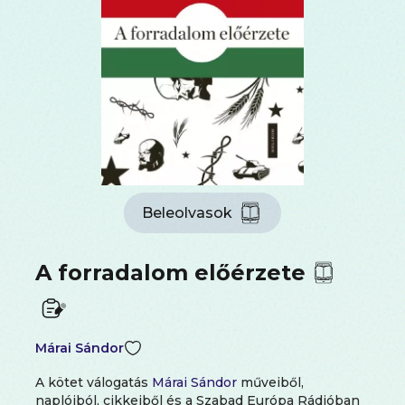
Beleolvasok
A forradalom előérzete
Márai Sándor
A kötet válogatás
Márai Sándor
műveiből,
naplóiból, cikkeiből és a Szabad Európa Rádióban