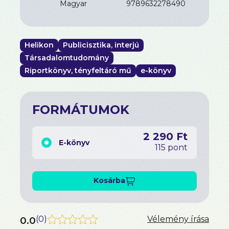
magyar
9789632278490
Helikon
Publicisztika, interjú
Társadalomtudomány
Riportkönyv, tényfeltáró mű
e-könyv
FORMÁTUMOK
2 290 Ft
E-könyv
115 pont
Kosárba
0.0
(
0
)
Vélemény írása