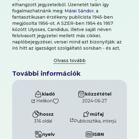
elhangzott jegyzeteiből. Üzenetét talán így
fogalmazhatnánk meg:
Márai Sándor
, a
fantasztikusan érzékeny publicista 1945-ben
megjósolta 1956-ot. A SZER-ben 1954 és 1957
között Ulysses, Candidus, illetve saját néven
felolvasott jegyzetei mellett más cikkei,
naplóbejegyzései, versei mind azt bizonyítják: az
író hitt az igazságot szolgáltató sorsban - és azt,
hogy mennyire együtt élt hazájával az
emigrációban is. Márai mindent tudott - csak
megalkudni nem. Jelen kötet a 10 évvel ezelőtti
További információk
első kiadáshoz képest újabb, 1956-tal foglalkozó
írásokkal gazdagodott, melyek most először látnak
napvilágot.
kiadó
közzététel
Helikon
2024-06-27
hossz
műfaj
316 oldal
Publicisztika, interjú
nyelv
ISBN