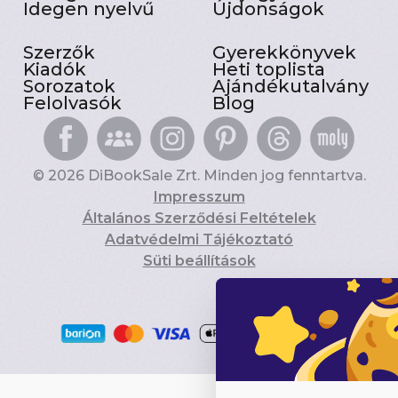
Idegen nyelvű
Újdonságok
Szerzők
Gyerekkönyvek
Kiadók
Heti toplista
Sorozatok
Ajándékutalvány
Felolvasók
Blog
© 2026 DiBookSale Zrt. Minden jog fenntartva.
Impresszum
Általános Szerződési Feltételek
Adatvédelmi Tájékoztató
Süti beállítások