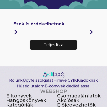
Ezek is érdekelhetnek
Teljes lista
Rólunk
Ügyfélszolgálat
Hírlevél
GYIK
Kiadóknak
Hűségjutalom
E-könyvek dedikálással
WEBSHOP
E-könyvek
Csomagajánlatok
Hangoskönyvek
Akciósak
Kategóriák
Előjegyezhetők