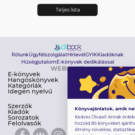
Teljes lista
Rólunk
Ügyfélszolgálat
Hírlevél
GYIK
Kiadóknak
Hűségjutalom
E-könyvek dedikálással
WEBSHOP
E-könyvek
Csomagajánlatok
Hangoskönyvek
Akciósak
Kategóriák
Előjegyezhetők
Idegen nyelvű
Újdonságok
Szerzők
Gyerekkönyvek
Könyvajánlatok, amik n
Kiadók
Heti toplista
Sorozatok
Ajándékutalvány
Kedves Olvasó! Annak érdek
Felolvasók
Blog
hozzád illő könyveket ajánlha
élmény növelése, statisztika