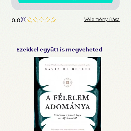
akik szeretnének megtanulni minél inkább
hagyatkozni az ösztöneikre, hogy megvédhessék
magukat." Carrie Fisher
0.0
(
0
)
Vélemény írása
Ezekkel együtt is megveheted