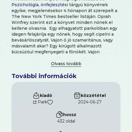
Pszichológia, önfejlesztés
i tárgyú könyvének
egyike, megjelenésekor 4 hónapon át szerepelt a
The New York Times bestseller listáján. Oprah
Winfrey szerint ezt a könyvet minden nőnek el
kellene olvasnia. Egy elhagyatott parkolóban egy
idegen felajánlja egy nőnek, hogy segít cipelni a
bevásárlószatyrát. Vajon ő jó szamaritánus, vagy
másvalamit akar? Egy kirúgott alkalmazott
búcsúzóul megfenyegeti a főnökét. Vajon
fegyverrel tér majd vissza? Az első randevú után
egy férfi azt mondja a nőnek, minket egymásnak
teremtett a sors. Vajon hogyan reagál, amikor a nő
További információk
elutasítja? Egy tinédzser megszállottja a death
metal zenének, és lenyűgözik a fegyverek. Vajon
meg fog ölni valakit? Egy anya nyugtalankodik a
bébiszitter miatt, akit felfogadott. Vajon le kell
kiadó
közzététel
mondania a programját? Egy férfit a barátnője
Park
2024-06-27
dühös elvált férje fenyeget. Vajon forduljon a
rendőrséghez? De Becker nem pszichológus,
hossz
könyve mégis többet árul el a megérzések, a
432 oldal
félelem és az erőszakos lelki alkat természetéről,
mint a szaktudományos magyarázatok. A félelem