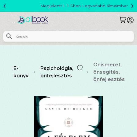
‹
›
Megjelent! L. J. Shen: Legvadabb álmaimban szeretlek
Önismeret,
E-
Pszichológia,
önsegítés,
könyv
önfejlesztés
önfejlesztés