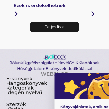
Ezek is érdekelhetnek
Teljes lista
Rólunk
Ügyfélszolgálat
Hírlevél
GYIK
Kiadóknak
Hűségjutalom
E-könyvek dedikálással
WEBSHOP
E-könyvek
Csomagajánlatok
Hangoskönyvek
Akciósak
Kategóriák
Előjegyezhetők
Idegen nyelvű
Újdonságok
Szerzők
Gyerekkönyvek
Könyvajánlatok, amik n