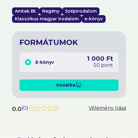
Amtak Bt.
Regény
Szépirodalom
Klasszikus magyar irodalom
e-könyv
FORMÁTUMOK
1 000 Ft
E-könyv
50 pont
Kosárba
0.0
(
0
)
Vélemény írása