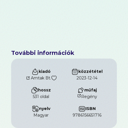
További információk
kiadó
közzététel
Amtak Bt.
2023-12-14
hossz
műfaj
531 oldal
Regény
nyelv
ISBN
magyar
9786156651716