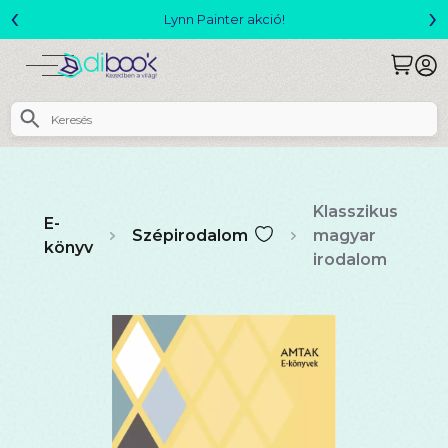
‹
›
Megjelent! L. J. Shen: Legvadabb álmaimban szeretlek
Klasszikus
E-
Szépirodalom
magyar
könyv
irodalom