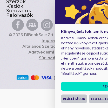
Szerzők
Gyerekkönyvek
Kiadók
Heti toplista
Sorozatok
Ajándékutalvány
Felolvasók
Blog
Könyvajánlatok, amik n
© 2026 DiBookSale Zrt. Minden jog fenntartva.
Kedves Olvasó! Annak érde
Impresszum
hozzád illő könyveket ajánlh
Általános Szerződési Feltételek
élmény növelése, statisztika
Adatvédelmi Tájékoztató
megjelenítése céljából sütik
Süti beállítások
„Rendben” gombra kattintv
elmenthetjük a böngésződb
illetve a beállítások módosí
“Beállítások” gombra.
RE
BEÁLLÍTÁSOK
ELUTASÍT