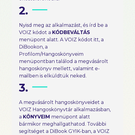
2.
Nyisd meg az alkalmazást, és írd be a
VOIZ kódot a
KÓDBEVÁLTÁS
menüpont alatt. A VOIZ kódot itt, a
DiBookon, a
Profilom/Hangoskönyveim
menüpontban találod a megvásárolt
hangoskönyv mellett, valamint e-
mailben is elküldtük neked.
3.
A megvásárolt hangoskönyveidet a
VOIZ Hangoskönyvtár alkalmazásban,
a
KÖNYVEIM
menüpont alatt
bármikor meghallgathatod. További
segítséget a DiBook GYIK-ban, a VOIZ