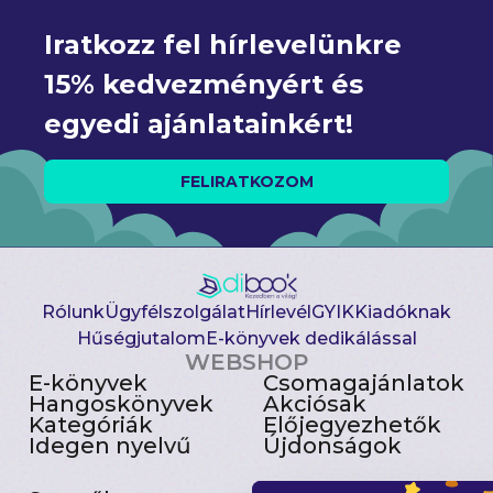
Iratkozz fel hírlevelünkre 
15% kedvezményért és 
egyedi ajánlatainkért!
FELIRATKOZOM
Rólunk
Ügyfélszolgálat
Hírlevél
GYIK
Kiadóknak
Hűségjutalom
E-könyvek dedikálással
WEBSHOP
E-könyvek
Csomagajánlatok
Hangoskönyvek
Akciósak
Kategóriák
Előjegyezhetők
Idegen nyelvű
Újdonságok