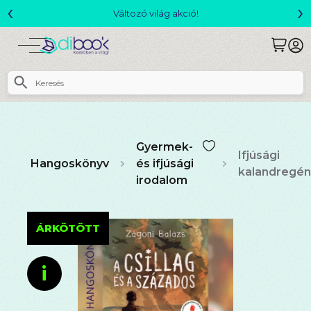
‹
›
Csomagajánlatok- Akár 25% kedvezménnyel!
Gyermek-
Ifjúsági
Hangoskönyv
és ifjúsági
kalandregén
irodalom
ÁRKÖTÖTT
i