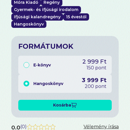
Móra Kiadó
Regény
Gyermek- és ifjúsági irodalom
Ifjúsági kalandregény
15 évestől
Hangoskönyv
FORMÁTUMOK
2 999 Ft
E-könyv
150 pont
3 999 Ft
Hangoskönyv
200 pont
Kosárba
0.0
(
0
)
Vélemény írása