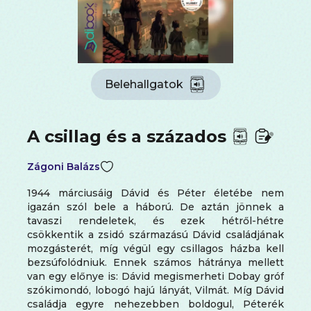
Belehallgatok
A csillag és a százados
Zágoni Balázs
1944 márciusáig Dávid és Péter életébe nem
igazán szól bele a háború. De aztán jönnek a
tavaszi rendeletek, és ezek hétről-hétre
csökkentik a zsidó származású Dávid családjának
mozgásterét, míg végül egy csillagos házba kell
bezsúfolódniuk. Ennek számos hátránya mellett
van egy előnye is: Dávid megismerheti Dobay gróf
szókimondó, lobogó hajú lányát, Vilmát. Míg Dávid
családja egyre nehezebben boldogul, Péterék