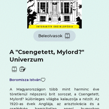
Beleolvasok
A "Csengetett, Mylord?"
Univerzum
Boromisza István
A Magyarországon több mint harminc éve
töretlenül népszerű brit sorozat, a Csengetett,
Mylord? különleges világba kalauzolja a nézőt. Az
1920-as évek Angliája, az arisztokrácia és a
cselédség hamisítatlan angol humorban