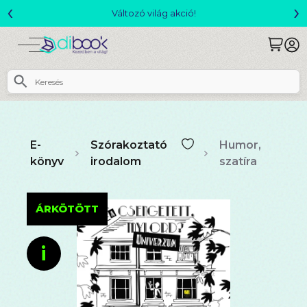
‹
›
Változó világ akció!
E-
Szórakoztató
Humor,
könyv
irodalom
szatíra
ÁRKÖTÖTT
i