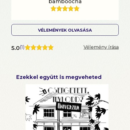
bamboocha
VÉLEMÉNYEK OLVASÁSA
5.0
(
1
)
Vélemény írása
Ezekkel együtt is megveheted