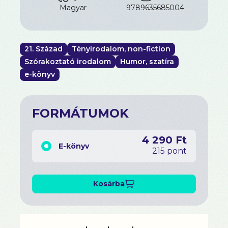
magyar
9789635685004
Ennyi kérdéshez tényleg kell már egy
enciklopédia! Kedves Olvasó, köszöntjük a
Csengetett, Mylord?-univerzumban!
21. Század
Tényirodalom, non-fiction
Szórakoztató irodalom
Humor, szatíra
e-könyv
FORMÁTUMOK
4 290 Ft
E-könyv
215 pont
Kosárba