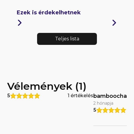
Ezek is érdekelhetnek
Teljes lista
Vélemények (1)
5
1 értékelés
bamboocha
2 hónapja
5