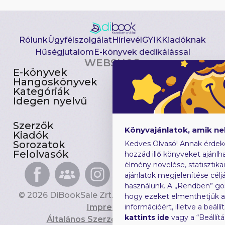
Rólunk
Ügyfélszolgálat
Hírlevél
GYIK
Kiadóknak
Hűségjutalom
E-könyvek dedikálással
WEBSHOP
E-könyvek
Csomagajánlatok
Hangoskönyvek
Akciósak
Kategóriák
Előjegyezhetők
Idegen nyelvű
Újdonságok
Szerzők
Gyerekkönyvek
Könyvajánlatok, amik n
Kiadók
Heti toplista
Sorozatok
Ajándékutalvány
Kedves Olvasó! Annak érdek
Felolvasók
Blog
hozzád illő könyveket ajánlha
élmény növelése, statisztika
ajánlatok megjelenítése céljá
használunk. A „Rendben” go
© 2026 DiBookSale Zrt. Minden jog fenntartva.
hogy ezeket elmenthetjük 
Impresszum
információért, illetve a beál
kattints ide
vagy a “Beállít
Általános Szerződési Feltételek