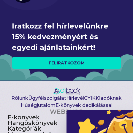
Iratkozz fel hírlevelünkre 
15% kedvezményért és 
egyedi ajánlatainkért!
FELIRATKOZOM
Rólunk
Ügyfélszolgálat
Hírlevél
GYIK
Kiadóknak
Hűségjutalom
E-könyvek dedikálással
WEBSHOP
E-könyvek
Csomagajánlatok
Hangoskönyvek
Akciósak
Kategóriák
Előjegyezhetők