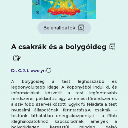
Belehallgatok
A csakrák és a bolygóideg
Dr. C. J. Llewelyn
A bolygóideg a test leghosszabb és
legbonyolultabb idege. A koponyából indul ki, és
információkat közvetít a test legfontosabb
rendszerei, például az agy, az emésztőrendszer és
a szív főbb szervei között. Egyik fő feladata a test
nyugalmi állapotának fenntartása.A csakrák –
testünk láthatatlan energiaközpontjai – a főbb
ideghálózatokhoz kapcsolódnak, amelyek a
bolygóidegen keresztül minden belső