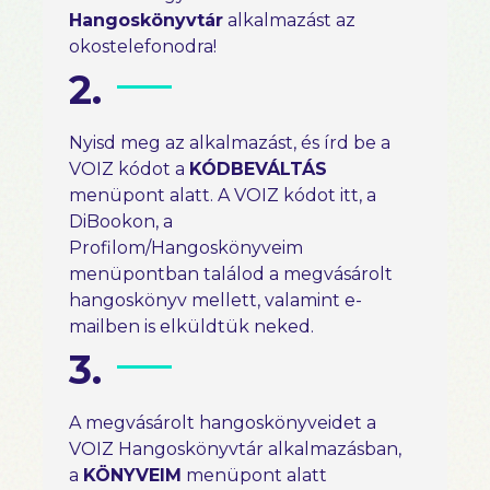
Hangoskönyvtár
alkalmazást az
okostelefonodra!
2.
Nyisd meg az alkalmazást, és írd be a
VOIZ kódot a
KÓDBEVÁLTÁS
menüpont alatt. A VOIZ kódot itt, a
DiBookon, a
Profilom/Hangoskönyveim
menüpontban találod a megvásárolt
hangoskönyv mellett, valamint e-
mailben is elküldtük neked.
3.
A megvásárolt hangoskönyveidet a
VOIZ Hangoskönyvtár alkalmazásban,
a
KÖNYVEIM
menüpont alatt