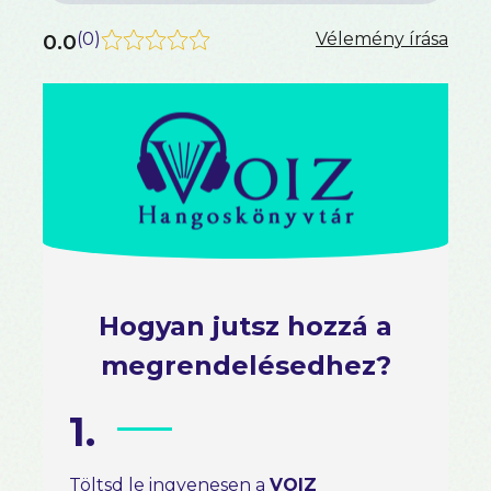
0.0
(
0
)
Vélemény írása
Hogyan jutsz hozzá a
megrendelésedhez?
1.
Töltsd le ingyenesen a
VOIZ