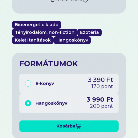
mindenkinek szól, aki nem akar tovább menekülni
a testében kialakuló szenvedés elől, és szeretne
információt gyűjteni arról, hogyan gyógyíthatja
meg magát.
Bioenergetic kiadó
Tényirodalom, non-fiction
Ezotéria
Keleti tanítások
Hangoskönyv
FORMÁTUMOK
3 390 Ft
E-könyv
170 pont
3 990 Ft
Hangoskönyv
200 pont
Kosárba