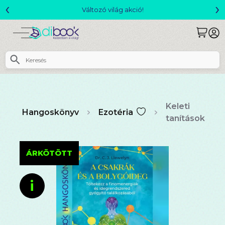
‹
›
Csomagajánlatok- Akár 25% kedvezménnyel!
Keleti
Hangoskönyv
Ezotéria
tanítások
ÁRKÖTÖTT
i