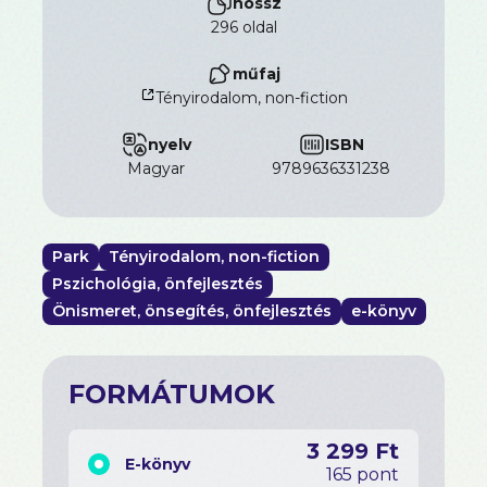
hossz
296 oldal
műfaj
Tényirodalom, non-fiction
nyelv
ISBN
magyar
9789636331238
Park
Tényirodalom, non-fiction
Pszichológia, önfejlesztés
Önismeret, önsegítés, önfejlesztés
e-könyv
FORMÁTUMOK
3 299 Ft
E-könyv
165 pont