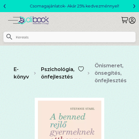
‹
›
Csomagajánlatok- Akár 25% kedvezménnyel!
Önismeret,
E-
Pszichológia,
önsegítés,
könyv
önfejlesztés
önfejlesztés