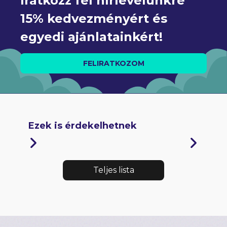
Iratkozz fel hírlevelünkre 
15% kedvezményért és 
egyedi ajánlatainkért!
FELIRATKOZOM
Ezek is érdekelhetnek
Teljes lista