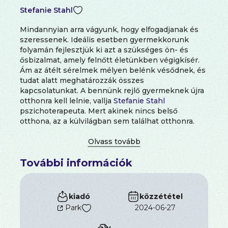
Stefanie Stahl
Mindannyian arra vágyunk, hogy elfogadjanak és
szeressenek. Ideális esetben gyermekkorunk
folyamán fejlesztjük ki azt a szükséges ön- és
ősbizalmat, amely felnőtt életünkben végigkísér.
Ám az átélt sérelmek mélyen belénk vésődnek, és
tudat alatt meghatározzák összes
kapcsolatunkat. A bennünk rejlő gyermeknek újra
otthonra kell lelnie, vallja
Stefanie Stahl
pszichoterapeuta. Mert akinek nincs belső
otthona, az a külvilágban sem találhat otthonra.
Átfogó, gyakorlati programja segít abban, hogy
levethessük azokat a régi, beidegződött mintákat,
amelyek újra meg újra zsákutcába visznek.
További információk
Lépésről lépésre jutunk el új és hasznos
beállítódásokhoz, magatartásmódokhoz,
amelyeket ha elsajátítunk, a kapcsolataink
javulhatnak és kiegyensúlyozott, boldog felnőttek
kiadó
közzététel
lehetünk.
Park
2024-06-27