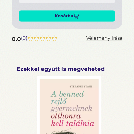
Kosárba
0.0
(
0
)
Vélemény írása
Ezekkel együtt is megveheted