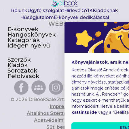
Rólunk
Ügyfélszolgálat
Hírlevél
GYIK
Kiadóknak
Hűségjutalom
E-könyvek dedikálással
WEBSHOP
E-könyvek
Csomagajánlatok
Hangoskönyvek
Akciósak
Kategóriák
Előjegyezhetők
Idegen nyelvű
Újdonságok
Szerzők
Gyerekkönyvek
Könyvajánlatok, amik n
Kiadók
Heti toplista
Sorozatok
Ajándékutalvány
Kedves Olvasó! Annak érdek
Felolvasók
Blog
hozzád illő könyveket ajánlha
élmény növelése, statisztika
ajánlatok megjelenítése céljá
használunk. A „Rendben” go
© 2026 DiBookSale Zrt. Minden jog fenntartva.
hogy ezeket elmenthetjük 
Impresszum
információért, illetve a beál
kattints ide
vagy a “Beállít
Általános Szerződési Feltételek
Adatvédelmi Tájékoztató
Süti beállítások
REN