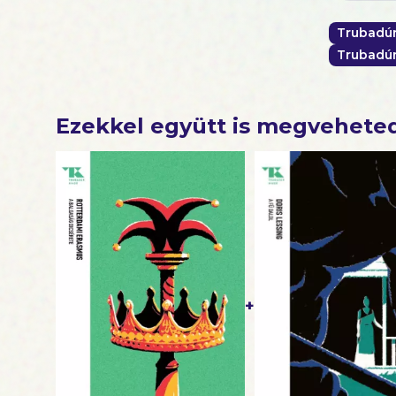
Trubadú
Trubadú
Ezekkel együtt is megvehete
+