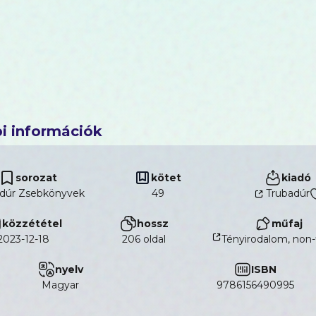
i információk
sorozat
kötet
kiadó
dúr Zsebkönyvek
49
Trubadúr
közzététel
hossz
műfaj
2023-12-18
206 oldal
Tényirodalom, non-
nyelv
ISBN
magyar
9786156490995