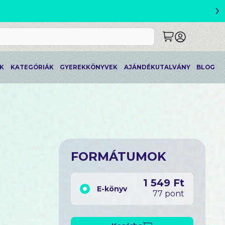
›
ETLEK
K
KATEGÓRIÁK
GYEREKKÖNYVEK
AJÁNDÉKUTALVÁNY
BLOG
FORMÁTUMOK
1 549 Ft
E-könyv
77 pont