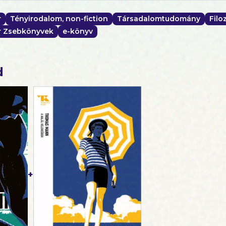
r
Tényirodalom, non-fiction
Társadalomtudomány
Filo
r Zsebkönyvek
e-könyv
d
+