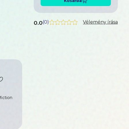
Kosárba
0.0
(
0
)
Vélemény írása
fiction