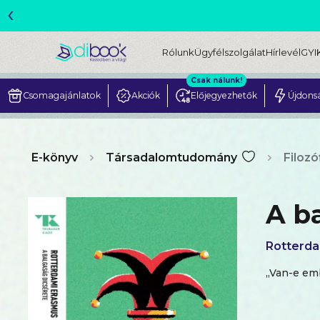
‹
ME
Rólunk
Ügyfélszolgálat
Hírlevél
GYI
Csak nálunk!
Csomagajánlatok
Akciók
Előjegyezhetők
Újdons
E-könyv
Társadalomtudomány
Filozó
A b
Rotterda
„Van-e emb