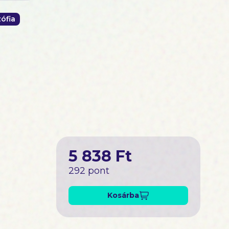
zófia
5 838 Ft
292 pont
Kosárba