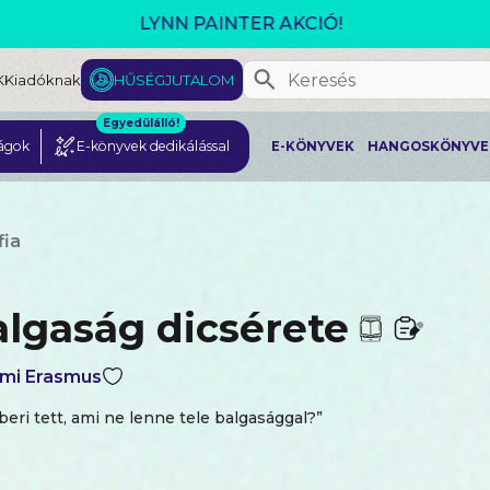
GJELENT! L. J. SHEN: LEGVADABB ÁLMAIMBAN SZER
K
Kiadóknak
HŰSÉGJUTALOM
Egyedülálló!
ágok
E-könyvek dedikálással
E-KÖNYVEK
HANGOSKÖNYVE
fia
algaság dicsérete
mi Erasmus
eri tett, ami ne lenne tele balgasággal?”