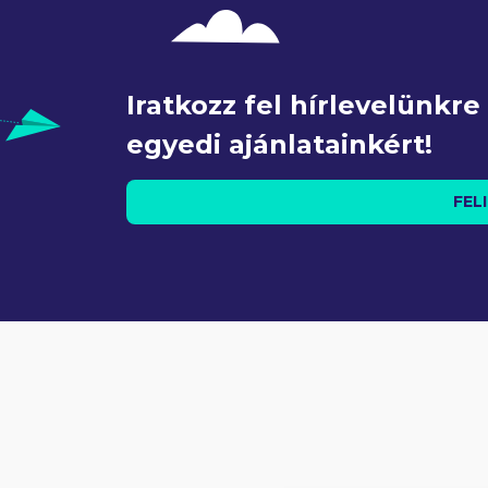
Iratkozz fel hírlevelünkr
egyedi ajánlatainkért!
FEL