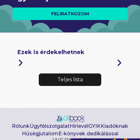
FELIRATKOZOM
Ezek is érdekelhetnek
Teljes lista
Rólunk
Ügyfélszolgálat
Hírlevél
GYIK
Kiadóknak
Hűségjutalom
E-könyvek dedikálással