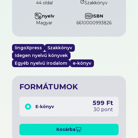
44 oldal
Szakkönyv
amelyre szükséged van egy nyelv beszéléséhez,
valójában a céljaidtól függ. Míg 300-600 szó
nyelv
ISBN
elegendő lehet az utazáshoz, legalább 1 000 szóra
van szükség egy beszélgetéshez. Azonban a
magyar
6610000993826
megfelelő szavak ismerete fontosabb, mint sok
szó ismerete. Ezért összeállítottuk a
leghasznosabb szavakat, hogy nagyszerű kezdetet
nyújtsunk! Akár kezdő vagy, akár szeretnéd
lingoXpress
Szakkönyv
felfrissíteni a tudásodat, ez a könyv
Idegen nyelvű könyvek
elengedhetetlen eszköz a alapok elsajátításához.
Egyéb nyelvű irodalom
e-könyv
Kezdd el az utadat a folyékony beszéd felé még ma
ezzel a gyakorlati és vonzó szótárral!
FORMÁTUMOK
599 Ft
E-könyv
30 pont
Kosárba