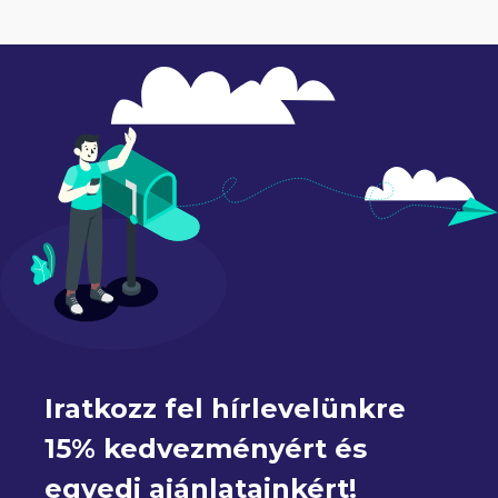
Iratkozz fel hírlevelünkre 
15% kedvezményért és 
egyedi ajánlatainkért!