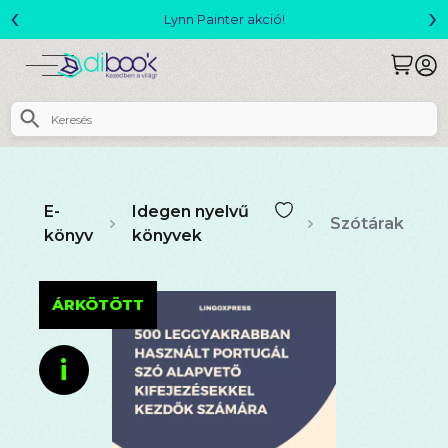
‹
›
Megjelent! L. J. Shen: Legvadabb álmaimban szeretlek
E-
Idegen nyelvű
Szótárak
könyv
könyvek
ÁRKÖTÖTT
i