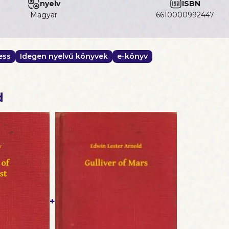
szerű kezdetet nyújtsunk!
nyelv
ISBN
dő vagy, akár szeretnéd felfrissíteni a tudásodat, e
magyar
6610000992447
etlen eszköz a alapok elsajátításához.
az utadat a folyékony beszéd felé még ma ezzel a gyakorlat
ess
Idegen nyelvű könyvek
e-könyv
d
+