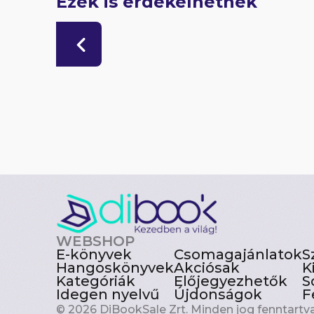
Ezek is érdekelhetnek
WEBSHOP
E-könyvek
Csomagajánlatok
S
Hangoskönyvek
Akciósak
K
Kategóriák
Előjegyezhetők
S
Idegen nyelvű
Újdonságok
F
© 2026 DiBookSale Zrt. Minden jog fenntartva