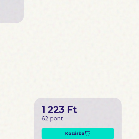
z a könyv
i és vonzó
1 223 Ft
62 pont
Kosárba