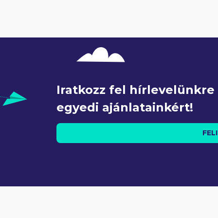
Iratkozz fel hírlevelünkr
egyedi ajánlatainkért!
FEL