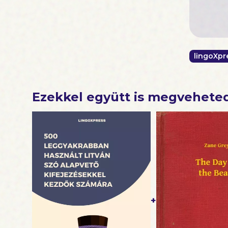
hogy nagy
Akár kez
elengedhet
Kezdd el 
szótárral!
lingoXpr
Ezekkel együtt is megvehete
+