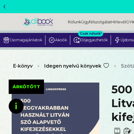
‹
ME
Rólunk
Ügyfélszolgálat
Hírlevél
GYI
Csak nálunk!
Csomagajánlatok
Akciók
Előjegyezhetők
Újdons
E-könyv
Idegen nyelvű könyvek
Szót
500
ÁRKÖTÖTT
Litv
i
kif