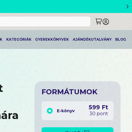
›
ETLEK
K
KATEGÓRIÁK
GYEREKKÖNYVEK
AJÁNDÉKUTALVÁNY
BLOG
t
FORMÁTUMOK
599 Ft
E-könyv
mára
30 pont