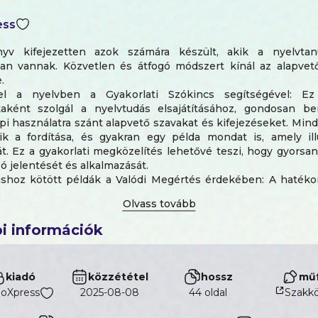
ess
yv kifejezetten azok számára készült, akik a nyelvtanu
an vannak. Közvetlen és átfogó módszert kínál az alapvet
.
el a nyelvben a Gyakorlati Szókincs segítségével: E
aként szolgál a nyelvtudás elsajátításához, gondosan b
i használatra szánt alapvető szavakat és kifejezéseket. Min
ik a fordítása, és gyakran egy példa mondat is, amely illu
át. Ez a gyakorlati megközelítés lehetővé teszi, hogy gyorsa
 jelentését és alkalmazását.
shoz kötött példák a Valódi Megértés érdekében: A hatéko
 minden szó példamondatokon keresztül kerül a kontextusb
k annak használatát a mindennapi helyzetekben. Ez nemcsa
sét erősíti meg, hanem segít megérteni, hogyan használják 
i információk
ésekben.
száma, amelyre szükséged van egy nyelv beszéléséhez, v
kiadó
közzététel
hossz
műf
 függ. Míg 300-600 szó elegendő lehet az utazáshoz, legalább 
goXpress
2025-08-08
44 oldal
Szakk
ség egy beszélgetéshez. Azonban a megfelelő szavak
 mint sok szó ismerete. Ezért összeállítottuk a leghasznosab