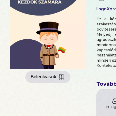
lingoXpr
Ez a kön
szakaszáb
bővítésére
Mélyedj 
ugródeszk
mindennap
kapcsolód
használat
minden szó
Kontekstu
érdekében
bemutatjá
Beleolvasok
a jelenté
Tovább
beszélget
Tudtad?
A szavak 
céljaidtól
lin
van szük
fontosabb,