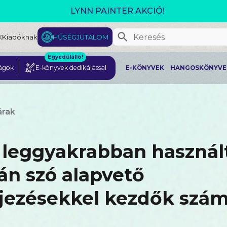
GJELENT! L. J. SHEN: LEGVADABB ÁLMAIMBAN SZER
K
Kiadóknak
HŰSÉGJUTALOM
Egyedülálló!
ágok
E-könyvek dedikálással
E-KÖNYVEK
HANGOSKÖNYVE
árak
 leggyakrabban használ
án szó alapvető
ejezésekkel kezdők szá