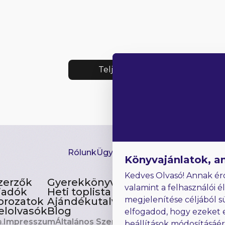
Teljes lista
Rólunk
Ügyfélszolgálat
Hírlevél
GYIK
Ki
Könyvajánlatok, a
Kedves Olvasó! Annak ér
zerzők
Gyerekkönyvek
valamint a felhasználói é
iadók
Heti toplista
megjelenítése céljából s
orozatok
Ajándékutalvány
elolvasók
Blog
elfogadod, hogy ezeket 
.
Impresszum
Általános Szerződési Feltételek
beállítások módosításáé