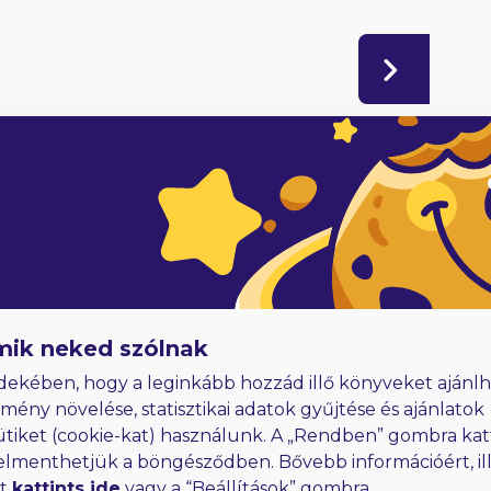
adóknak
Hűségjutalom
E-könyvek dedikálással
mik neked szólnak
dekében, hogy a leginkább hozzád illő könyveket ajánlh
lmény növelése, statisztikai adatok gyűjtése és ajánlatok
ütiket (cookie-kat) használunk. A „Rendben” gombra kat
elmenthetjük a böngésződben. Bővebb információért, ill
rt
kattints ide
vagy a “Beállítások” gombra.