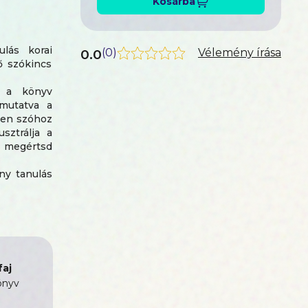
Kosárba
lás korai
0.0
(
0
)
Vélemény írása
ő szókincs
z a könyv
emutatva a
den szóhoz
sztrálja a
n megértsd
ny tanulás
a, amelyek
k a szónak
azt valódi
alójában a
aj
1 000 szóra
önyv
 ismerete
b szavakat,