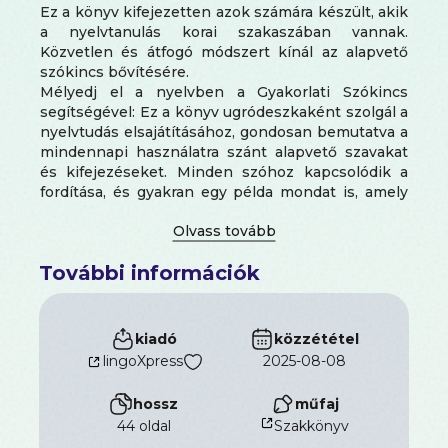
Ez a könyv kifejezetten azok számára készült, akik
a nyelvtanulás korai szakaszában vannak.
Közvetlen és átfogó módszert kínál az alapvető
szókincs bővítésére.
Mélyedj el a nyelvben a Gyakorlati Szókincs
segítségével: Ez a könyv ugródeszkaként szolgál a
nyelvtudás elsajátításához, gondosan bemutatva a
mindennapi használatra szánt alapvető szavakat
és kifejezéseket. Minden szóhoz kapcsolódik a
fordítása, és gyakran egy példa mondat is, amely
illusztrálja a használatát. Ez a gyakorlati
megközelítés lehetővé teszi, hogy gyorsan
megértsd minden szó jelentését és alkalmazását.
További információk
Kontekstushoz kötött példák a Valódi Megértés
érdekében: A hatékony tanulás érdekében
minden szó példamondatokon keresztül kerül a
kontextusba, amelyek bemutatják annak
kiadó
közzététel
használatát a mindennapi helyzetekben. Ez
lingoXpress
2025-08-08
nemcsak a szónak a jelentését erősíti meg, hanem
segít megérteni, hogyan használják azt valódi
hossz
műfaj
beszélgetésekben.
44 oldal
Szakkönyv
Tudtad?