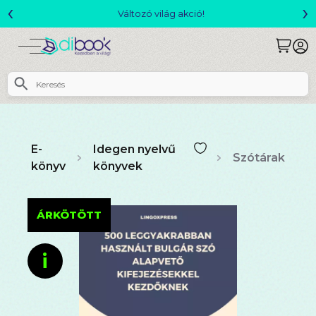
‹
›
Változó világ akció!
E-
Idegen nyelvű
Szótárak
könyv
könyvek
ÁRKÖTÖTT
i