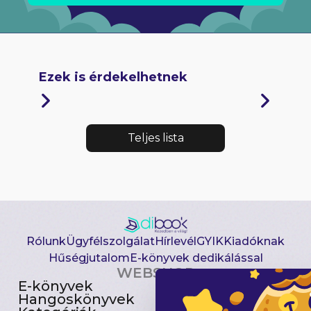
Ezek is érdekelhetnek
Teljes lista
Rólunk
Ügyfélszolgálat
Hírlevél
GYIK
Kiadóknak
Hűségjutalom
E-könyvek dedikálással
WEBSHOP
E-könyvek
Csomagajánlatok
Hangoskönyvek
Akciósak