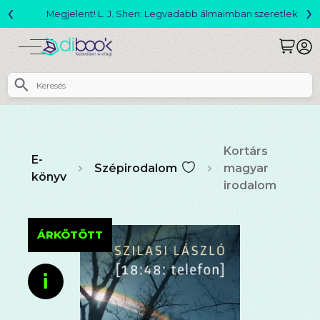
‹
›
Megjelent! L. J. Shen: Legvadabb álmaimban szeretlek
Kortárs
E-
Szépirodalom
magyar
könyv
irodalom
ÁRKÖTÖTT
i