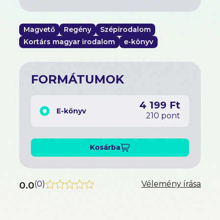
Magvető
Regény
Szépirodalom
Kortárs magyar irodalom
e-könyv
FORMÁTUMOK
4 199 Ft
E-könyv
210 pont
Kosárba
0.0
(
0
)
Vélemény írása