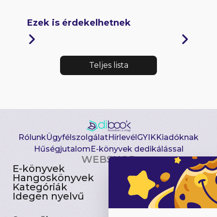
Ezek is érdekelhetnek
Teljes lista
Rólunk
Ügyfélszolgálat
Hírlevél
GYIK
Kiadóknak
Hűségjutalom
E-könyvek dedikálással
WEBSHOP
E-könyvek
Csomagajánlatok
Hangoskönyvek
Akciósak
Kategóriák
Előjegyezhetők
Idegen nyelvű
Újdonságok