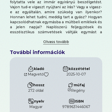
folytatta vele az immár egyirányú beszélgetést.
Vajon tud-e vigaszt nyújtani az írás? Vagy a vigasz-
e az egyáltalán, amire szükség van ilyenkor?
Honnan lehet tudni, meddig tart a gyász? Hogyan
kapcsolódhatnak egymásba a múltbeli emlékek és
a jelen napjai? Naplószerű feljegyzések és
esszéisztikus számvetések váltják egymást a
kötet lapjain, amely az édesanya mély
vallásosságától ihletetten minden eseményben a
jelentést keresi.
További információk
kiadó
közzététel
Magvető
2025-10-07
hossz
műfaj
272 oldal
Regény
nyelv
ISBN
magyar
9789631446067