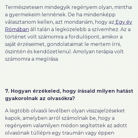
Természetesen mindegyik regényem olyan, mintha
a gyermekeim lennének. De ha mindenképp
választanom kellen, azt mondanám, hogy az
Egy év
Rómában
áll talán a legközelebb a szívemhez. Az a
történet volt számomra a fordulópont, amikor a
saját érzéseimet, gondolataimat le mertem írni,
őszintén és kendőzetlenül. Amolyan terápia volt
számomra a megírása.
7. Hogyan érzékeled, hogy írásaid milyen hatást
gyakorolnak az olvasókra?
A legtöbb olvasói levélben olyan visszajelzéseket
kapok, amelyben arról számolnak be, hogy a
regényeim valamilyen módon segítettek az adott
olvasónak túllépni egy traumán vagy éppen