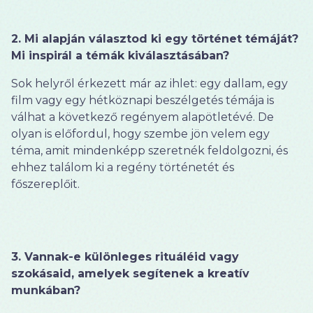
2. Mi alapján választod ki egy történet témáját?
Mi inspirál a témák kiválasztásában?
Sok helyről érkezett már az ihlet: egy dallam, egy
film vagy egy hétköznapi beszélgetés témája is
válhat a következő regényem alapötletévé. De
olyan is előfordul, hogy szembe jön velem egy
téma, amit mindenképp szeretnék feldolgozni, és
ehhez találom ki a regény történetét és
főszereplőit.
3. Vannak-e különleges rituáléid vagy
szokásaid, amelyek segítenek a kreatív
munkában?