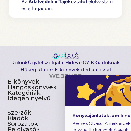
Az
Adatvédelmi Tájékoztatót
elolvastam
és elfogadom.
Rólunk
Ügyfélszolgálat
Hírlevél
GYIK
Kiadóknak
Hűségjutalom
E-könyvek dedikálással
WEBSHOP
E-könyvek
Csomagajánlatok
Hangoskönyvek
Akciósak
Kategóriák
Előjegyezhetők
Idegen nyelvű
Újdonságok
Szerzők
Gyerekkönyvek
Könyvajánlatok, amik n
Kiadók
Heti toplista
Sorozatok
Ajándékutalvány
Kedves Olvasó! Annak érdek
Felolvasók
Blog
hozzád illő könyveket ajánlha