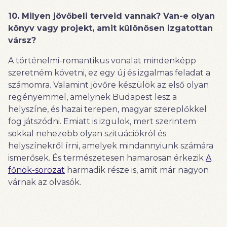
10. Milyen jövőbeli terveid vannak? Van-e olyan
könyv vagy projekt, amit különösen izgatottan
vársz?
A történelmi-romantikus vonalat mindenképp
szeretném követni, ez egy új és izgalmas feladat a
számomra. Valamint jövőre készülök az első olyan
regényemmel, amelynek Budapest lesz a
helyszíne, és hazai terepen, magyar szereplőkkel
fog játszódni. Emiatt is izgulok, mert szerintem
sokkal nehezebb olyan szituációkról és
helyszínekről írni, amelyek mindannyiunk számára
ismerősek. És természetesen hamarosan érkezik
A
főnök-sorozat
harmadik része is, amit már nagyon
várnak az olvasók.