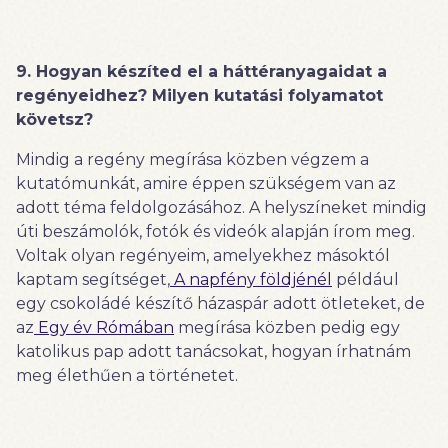
9. Hogyan készíted el a háttéranyagaidat a
regényeidhez? Milyen kutatási folyamatot
követsz?
Mindig a regény megírása közben végzem a
kutatómunkát, amire éppen szükségem van az
adott téma feldolgozásához. A helyszíneket mindig
úti beszámolók, fotók és videók alapján írom meg.
Voltak olyan regényeim, amelyekhez másoktól
kaptam segítséget,
A napfény földjénél
például
egy csokoládé készítő házaspár adott ötleteket, de
az
Egy év Rómában
megírása közben pedig egy
katolikus pap adott tanácsokat, hogyan írhatnám
meg élethűen a történetet.