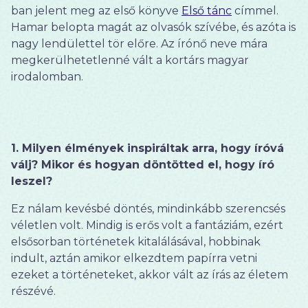
ban jelent meg az első könyve
Első tánc
címmel.
Hamar belopta magát az olvasók szívébe, és azóta is
nagy lendülettel tör előre. Az írónő neve mára
megkerülhetetlenné vált a kortárs magyar
irodalomban.
1. Milyen élmények inspiráltak arra, hogy íróvá
válj? Mikor és hogyan döntötted el, hogy író
leszel?
Ez nálam kevésbé döntés, mindinkább szerencsés
véletlen volt. Mindig is erős volt a fantáziám, ezért
elsősorban történetek kitalálásával, hobbinak
indult, aztán amikor elkezdtem papírra vetni
ezeket a történeteket, akkor vált az írás az életem
részévé.