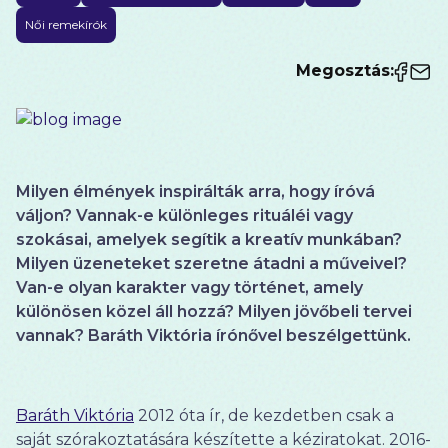
Női remekírók
Megosztás:
Milyen élmények inspirálták arra, hogy íróvá
váljon? Vannak-e különleges rituáléi vagy
szokásai, amelyek segítik a kreatív munkában?
Milyen üzeneteket szeretne átadni a műveivel?
Van-e olyan karakter vagy történet, amely
különösen közel áll hozzá? Milyen jövőbeli tervei
vannak? Baráth Viktória írónővel beszélgettünk.
Baráth Viktória
2012 óta ír, de kezdetben csak a
saját szórakoztatására készítette a kéziratokat. 2016-