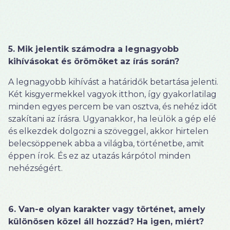
5. Mik jelentik számodra a legnagyobb
kihívásokat és örömöket az írás során?
A legnagyobb kihívást a határidők betartása jelenti.
Két kisgyermekkel vagyok itthon, így gyakorlatilag
minden egyes percem be van osztva, és nehéz időt
szakítani az írásra. Ugyanakkor, ha leülök a gép elé
és elkezdek dolgozni a szöveggel, akkor hirtelen
belecsöppenek abba a világba, történetbe, amit
éppen írok. És ez az utazás kárpótol minden
nehézségért.
6. Van-e olyan karakter vagy történet, amely
különösen közel áll hozzád? Ha igen, miért?