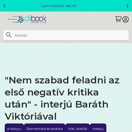
‹
›
Megjelent! L. J. Shen: Legvadabb álmaimban szeretlek
"Nem szabad feladni az
első negatív kritika
után" - interjú Baráth
Viktóriával
e-könyv
Romantika és erotika
Írók, költők
Interjú