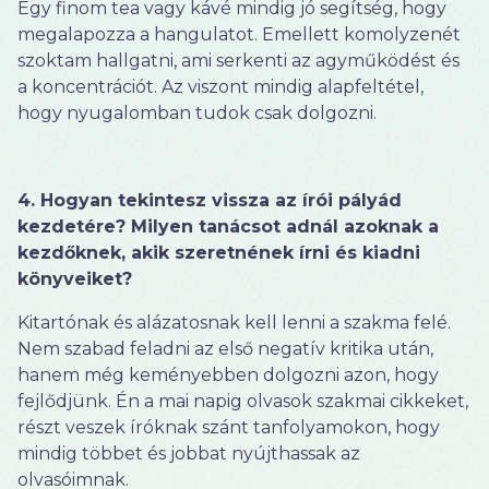
Egy finom tea vagy kávé mindig jó segítség, hogy
megalapozza a hangulatot. Emellett komolyzenét
szoktam hallgatni, ami serkenti az agyműködést és
a koncentrációt. Az viszont mindig alapfeltétel,
hogy nyugalomban tudok csak dolgozni.
4. Hogyan tekintesz vissza az írói pályád
kezdetére? Milyen tanácsot adnál azoknak a
kezdőknek, akik szeretnének írni és kiadni
könyveiket?
Kitartónak és alázatosnak kell lenni a szakma felé.
Nem szabad feladni az első negatív kritika után,
hanem még keményebben dolgozni azon, hogy
fejlődjünk. Én a mai napig olvasok szakmai cikkeket,
részt veszek íróknak szánt tanfolyamokon, hogy
mindig többet és jobbat nyújthassak az
olvasóimnak.