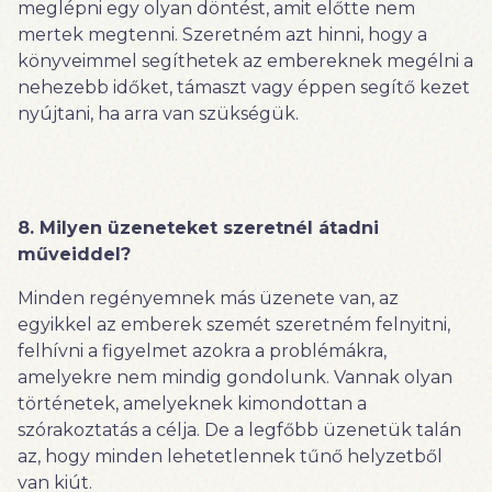
meglépni egy olyan döntést, amit előtte nem
mertek megtenni. Szeretném azt hinni, hogy a
könyveimmel segíthetek az embereknek megélni a
nehezebb időket, támaszt vagy éppen segítő kezet
nyújtani, ha arra van szükségük.
8. Milyen üzeneteket szeretnél átadni
műveiddel?
Minden regényemnek más üzenete van, az
egyikkel az emberek szemét szeretném felnyitni,
felhívni a figyelmet azokra a problémákra,
amelyekre nem mindig gondolunk. Vannak olyan
történetek, amelyeknek kimondottan a
szórakoztatás a célja. De a legfőbb üzenetük talán
az, hogy minden lehetetlennek tűnő helyzetből
van kiút.