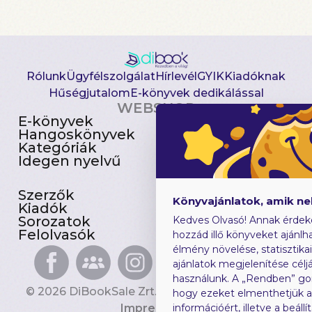
Rólunk
Ügyfélszolgálat
Hírlevél
GYIK
Kiadóknak
Hűségjutalom
E-könyvek dedikálással
WEBSHOP
E-könyvek
Csomagajánlatok
Hangoskönyvek
Akciósak
Kategóriák
Előjegyezhetők
Idegen nyelvű
Újdonságok
Szerzők
Gyerekkönyvek
Könyvajánlatok, amik n
Kiadók
Heti toplista
Sorozatok
Ajándékutalvány
Kedves Olvasó! Annak érdek
Felolvasók
Blog
hozzád illő könyveket ajánlha
élmény növelése, statisztika
ajánlatok megjelenítése céljá
használunk. A „Rendben” go
© 2026 DiBookSale Zrt. Minden jog fenntartva.
hogy ezeket elmenthetjük 
Impresszum
információért, illetve a beál