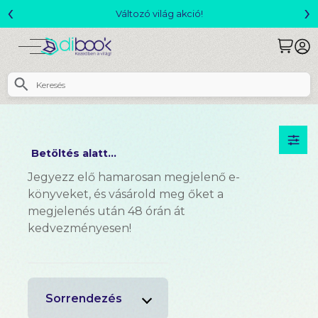
‹
›
ó!
Csomagajánlatok- Akár 25% k
Betöltés alatt...
Jegyezz elő hamarosan megjelenő e-
könyveket, és vásárold meg őket a
megjelenés után 48 órán át
kedvezményesen!
Sorrendezés