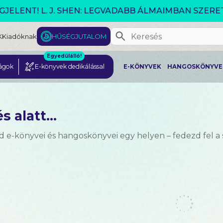
VÁLTOZÓ VILÁG AKCIÓ!
K
Kiadóknak
HŰSÉGJUTALOM
Egyedülálló!
ágok
E-könyvek dedikálással
E-KÖNYVEK
HANGOSKÖNYVE
s alatt...
d e-könyvei és hangoskönyvei egy helyen – fedezd fel a 