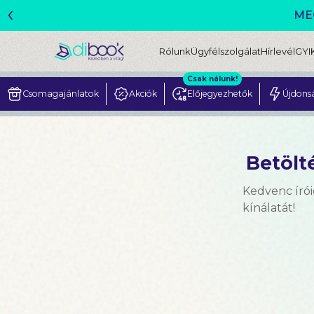
‹
Rólunk
Ügyfélszolgálat
Hírlevél
GYI
Csak nálunk!
Csomagajánlatok
Akciók
Előjegyezhetők
Újdons
Betölté
Kedvenc írói
kínálatát!