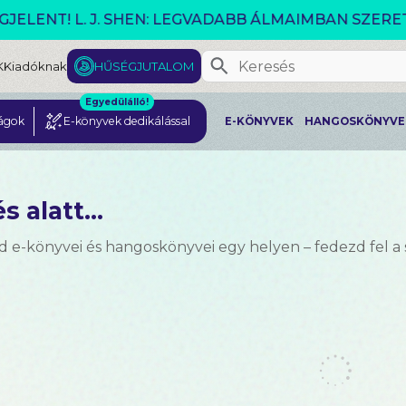
VÁLTOZÓ VILÁG AKCIÓ!
K
Kiadóknak
HŰSÉGJUTALOM
Egyedülálló!
ágok
E-könyvek dedikálással
E-KÖNYVEK
HANGOSKÖNYVE
s alatt...
d e-könyvei és hangoskönyvei egy helyen – fedezd fel a 