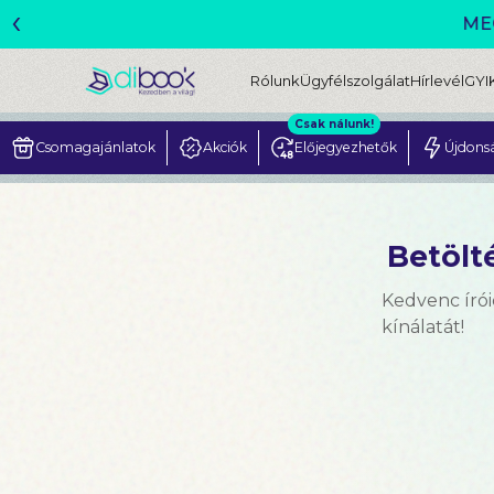
‹
Rólunk
Ügyfélszolgálat
Hírlevél
GYI
Csak nálunk!
Csomagajánlatok
Akciók
Előjegyezhetők
Újdons
Betölté
Kedvenc írói
kínálatát!