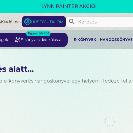
GJELENT! L. J. SHEN: LEGVADABB ÁLMAIMBAN SZER
K
Kiadóknak
HŰSÉGJUTALOM
Egyedülálló!
ágok
E-könyvek dedikálással
E-KÖNYVEK
HANGOSKÖNYVE
s alatt...
d e-könyvei és hangoskönyvei egy helyen – fedezd fel a 