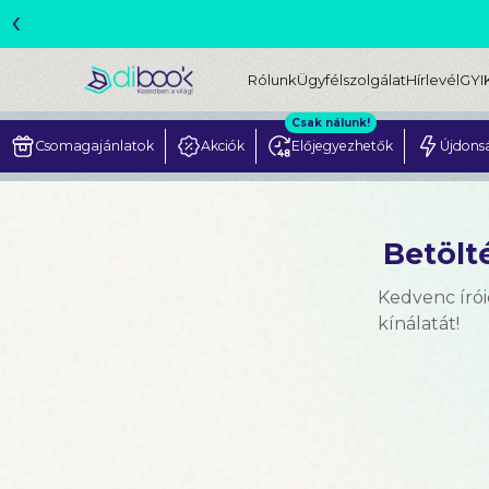
‹
ME
Rólunk
Ügyfélszolgálat
Hírlevél
GYI
Csak nálunk!
Csomagajánlatok
Akciók
Előjegyezhetők
Újdons
Betölté
Kedvenc írói
kínálatát!