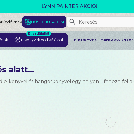
GJELENT! L. J. SHEN: LEGVADABB ÁLMAIMBAN SZER
K
Kiadóknak
HŰSÉGJUTALOM
Egyedülálló!
ágok
E-könyvek dedikálással
E-KÖNYVEK
HANGOSKÖNYVE
s alatt...
d e-könyvei és hangoskönyvei egy helyen – fedezd fel a 