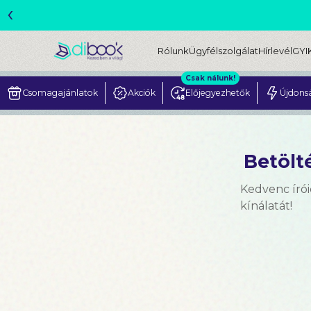
‹
ME
Rólunk
Ügyfélszolgálat
Hírlevél
GYI
Csak nálunk!
Csomagajánlatok
Akciók
Előjegyezhetők
Újdons
Betölté
Kedvenc írói
kínálatát!