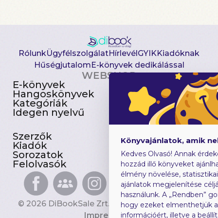
Rólunk
Ügyfélszolgálat
Hírlevél
GYIK
Kiadóknak
Hűségjutalom
E-könyvek dedikálással
WEBSHOP
E-könyvek
Csomagajánlatok
Hangoskönyvek
Akciósak
Kategóriák
Előjegyezhetők
Idegen nyelvű
Újdonságok
Szerzők
Gyerekkönyvek
Könyvajánlatok, amik n
Kiadók
Heti toplista
Sorozatok
Ajándékutalvány
Kedves Olvasó! Annak érdek
Felolvasók
Blog
hozzád illő könyveket ajánlha
élmény növelése, statisztika
ajánlatok megjelenítése céljá
használunk. A „Rendben” go
© 2026 DiBookSale Zrt. Minden jog fenntartva.
hogy ezeket elmenthetjük 
Impresszum
információért, illetve a beál