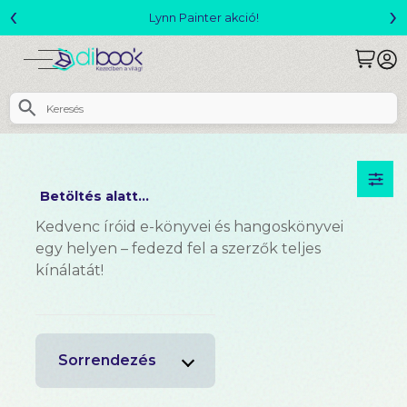
‹
›
Megjelent! L. J. Shen: Legvadabb álmaimban 
Betöltés alatt...
Kedvenc íróid e-könyvei és hangoskönyvei
egy helyen – fedezd fel a szerzők teljes
kínálatát!
Sorrendezés