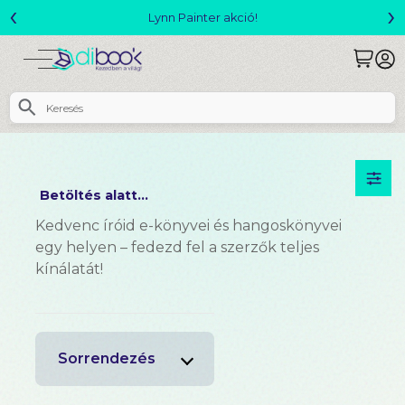
‹
›
Lynn Painter akció!
Betöltés alatt...
Kedvenc íróid e-könyvei és hangoskönyvei
egy helyen – fedezd fel a szerzők teljes
kínálatát!
Sorrendezés