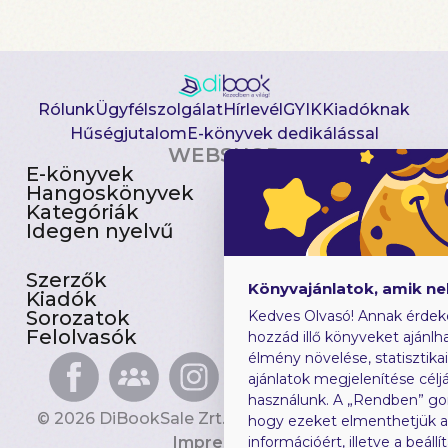
Rólunk
Ügyfélszolgálat
Hírlevél
GYIK
Kiadóknak
Hűségjutalom
E-könyvek dedikálással
WEBSHOP
E-könyvek
Csomagajánlatok
Hangoskönyvek
Akciósak
Kategóriák
Előjegyezhetők
Idegen nyelvű
Újdonságok
Szerzők
Gyerekkönyvek
Könyvajánlatok, amik n
Kiadók
Heti toplista
Sorozatok
Ajándékutalvány
Kedves Olvasó! Annak érdek
Felolvasók
Blog
hozzád illő könyveket ajánlha
élmény növelése, statisztika
ajánlatok megjelenítése céljá
használunk. A „Rendben” go
© 2026 DiBookSale Zrt. Minden jog fenntartva.
hogy ezeket elmenthetjük 
Impresszum
információért, illetve a beál