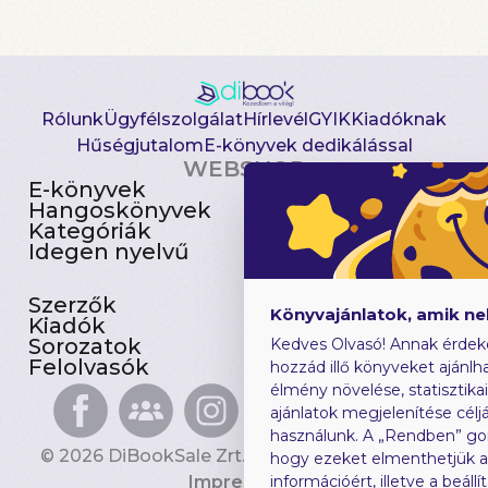
Rólunk
Ügyfélszolgálat
Hírlevél
GYIK
Kiadóknak
Hűségjutalom
E-könyvek dedikálással
WEBSHOP
E-könyvek
Csomagajánlatok
Hangoskönyvek
Akciósak
Kategóriák
Előjegyezhetők
Idegen nyelvű
Újdonságok
Szerzők
Gyerekkönyvek
Könyvajánlatok, amik n
Kiadók
Heti toplista
Sorozatok
Ajándékutalvány
Kedves Olvasó! Annak érdek
Felolvasók
Blog
hozzád illő könyveket ajánlha
élmény növelése, statisztika
ajánlatok megjelenítése céljá
használunk. A „Rendben” go
© 2026 DiBookSale Zrt. Minden jog fenntartva.
hogy ezeket elmenthetjük 
Impresszum
információért, illetve a beál