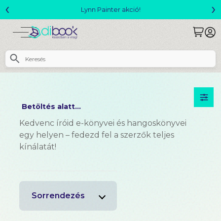
‹
›
Lynn Painter akció!
Betöltés alatt...
Kedvenc íróid e-könyvei és hangoskönyvei
egy helyen – fedezd fel a szerzők teljes
kínálatát!
Sorrendezés